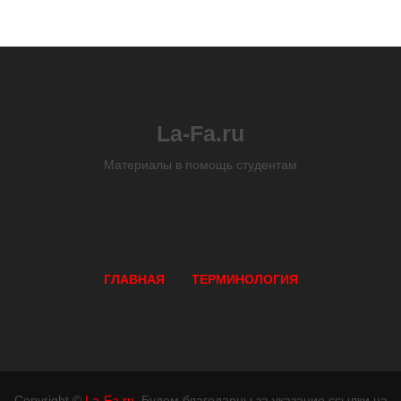
La-Fa.ru
Материалы в помощь студентам
ГЛАВНАЯ
ТЕРМИНОЛОГИЯ
Copyright ©
La-Fa.ru
. Будем благодарны за указание ссылки на