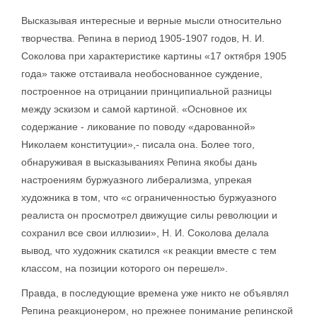
Высказывая интересные и верные мысли относительно
творчества. Репина в период 1905-1907 годов, Н. И.
Соколова при характеристике картины «17 октября 1905
года» также отстаивала необоснованное суждение,
построенное на отрицании принципиальной разницы
между эскизом и самой картиной. «Основное их
содержание - ликование по поводу «дарованной»
Николаем конституции»,- писала она. Более того,
обнаруживая в высказываниях Репина якобы дань
настроениям буржуазного либерализма, упрекая
художника в том, что «с ограниченностью буржуазного
реалиста он просмотрел движущие силы революции и
сохранил все свои иллюзии», Н. И. Соколова делала
вывод, что художник скатился «к реакции вместе с тем
классом, на позиции которого он перешел».
Правда, в последующие времена уже никто не объявлял
Репина реакционером, но прежнее понимание репинской