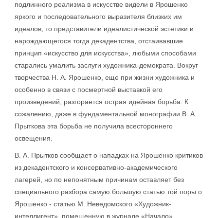
подлинного реализма в искусстве видели в Ярошенко
яркого и последовательного выразителя близких им
идеалов, то представители идеалистической эстетики и
нарождающегося тогда декадентства, отстаивавшие
принцип «искусство для искусства», любыми способами
старались умалить заслуги художника-демократа. Вокруг
творчества Н. А. Ярошенко, еще при жизни художника и
особенно в связи с посмертной выставкой его
произведений, разгорается острая идейная борьба. К
сожалению, даже в фундаментальной монографии В. А.
Прыткова эта борьба не получила всестороннего
освещения.
В. А. Прытков сообщает о нападках на Ярошенко критиков
из декадентского и консервативно-академического
лагерей, но по непонятным причинам оставляет без
специального разбора самую большую статью той поры о
Ярошенко - статью М. Неведомского «Художник-
интеллигент», помещенную в журнале «Начало».