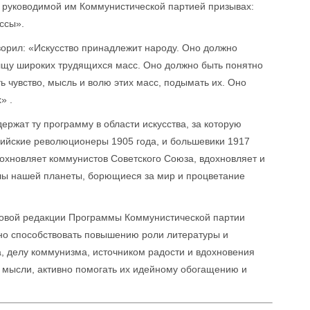
 руководимой им Коммунистической партией призывах:
ссы».
оворил: «Искусство принадлежит народу. Оно должно
лщу широких трудящихся масс. Оно должно быть понятно
 чувство, мысль и волю этих масс, подымать их. Оно
» .
ержат ту программу в области искусства, за которую
сийские революционеры 1905 года, и большевики 1917
вдохновляет коммунистов Советского Союза, вдохновляет и
илы нашей планеты, борющиеся за мир и процветание
 Новой редакции Программы Коммунистической партии
но способствовать повышению роли литературы и
а, делу коммунизма, источником радости и вдохновения
и мысли, активно помогать их идейному обогащению и