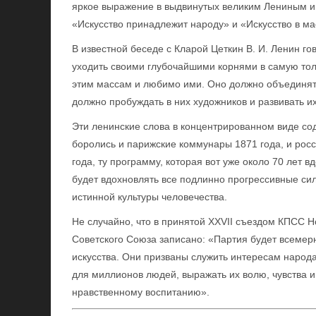
яркое выражение в выдвинутых великим Лениным и
«Искусство принадлежит народу» и «Искусство в ма
В известной беседе с Кларой Цеткин В. И. Ленин г
уходить своими глубочайшими корнями в самую то
этим массам и любимо ими. Оно должно объединять
должно пробуждать в них художников и развивать их
Эти ленинские слова в концентрированном виде сод
боролись и парижские коммунары 1871 года, и рос
года, ту программу, которая вот уже около 70 лет 
будет вдохновлять все подлинно прогрессивные с
истинной культуры человечества.
Не случайно, что в принятой XXVII съездом КПСС
Советского Союза записано: «Партия будет всемер
искусства. Они призваны служить интересам народ
для миллионов людей, выражать их волю, чувства 
нравственному воспитанию».