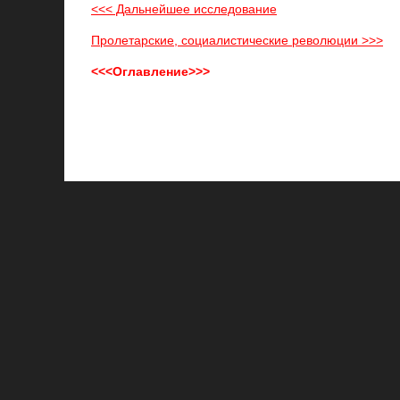
<<< Дальнейшее исследование
Пролетарские, социалистические революции >>>
<<<Оглавление>>>