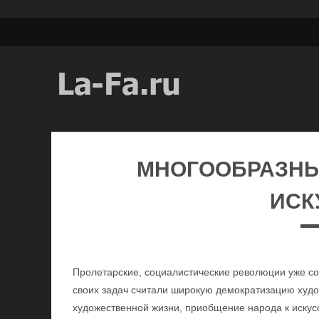
МНОГООБРАЗНЫ
ИСК
Пролетарские, социалистические революции уже с
своих задач считали широкую демократизацию худ
художественной жизни, приобщение народа к искусст