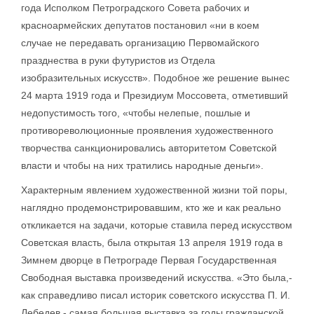
года Исполком Петроградского Совета рабочих и
красноармейских депутатов постановил «ни в коем
случае не передавать организацию Первомайского
празднества в руки футуристов из Отдела
изобразительных искусств». Подобное же решение вынес
24 марта 1919 года и Президиум Моссовета, отметивший
недопустимость того, «чтобы нелепые, пошлые и
противореволюционные проявления художественного
творчества санкционировались авторитетом Советской
власти и чтобы на них тратились народные деньги».
Характерным явлением художественной жизни той поры,
наглядно продемонстрировавшим, кто же и как реально
откликается на задачи, которые ставила перед искусством
Советская власть, была открытая 13 апреля 1919 года в
Зимнем дворце в Петрограде Первая Государственная
Свободная выставка произведений искусства. «Это была,-
как справедливо писал историк советского искусства П. И.
Лебедев,- самая большая выставка за годы гражданской