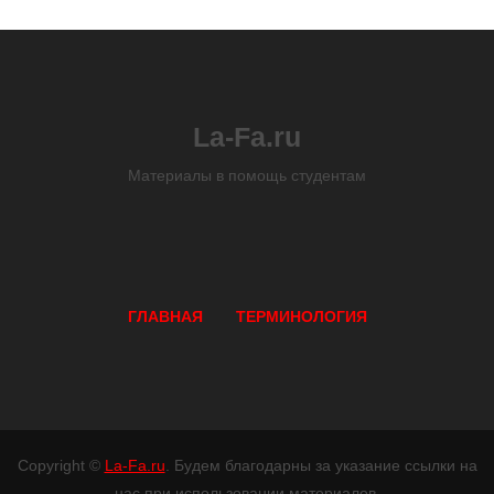
La-Fa.ru
Материалы в помощь студентам
ГЛАВНАЯ
ТЕРМИНОЛОГИЯ
Copyright ©
La-Fa.ru
. Будем благодарны за указание ссылки на
нас при использовании материалов.