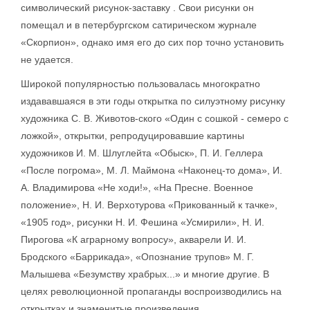
символический рисунок-заставку . Свои рисунки он
помещал и в петербургском сатирическом журнале
«Скорпион», однако имя его до сих пор точно установить
не удается.
Широкой популярностью пользовалась многократно
издававшаяся в эти годы открытка по силуэтному рисунку
художника С. В. Животов-ского «Один с сошкой - семеро с
ложкой», открытки, репродуцировавшие картины
художников И. М. Шлуглейта «Обыск», П. И. Геллера
«После погрома», М. Л. Маймона «Наконец-то дома», И.
А. Владимирова «Не ходи!», «На Пресне. Военное
положение», Н. И. Верхотурова «Прикованный к тачке»,
«1905 год», рисунки Н. И. Фешина «Усмирили», Н. И.
Пирогова «К аграрному вопросу», акварели И. И.
Бродского «Баррикада», «Опознание трупов» М. Г.
Малышева «Безумству храбрых...» и многие другие. В
целях революционной пропаганды воспроизводились на
открытках и знаменитые произведения