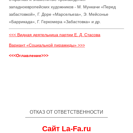
западноевропейских художников - М. Мункачи «Перед
забастовкой», Г. Доре «Марсельеза», Э. Мейсонье
«Баррикада», Г. Геркомера «Забастовка» и др.
<<< Видная деятельница партии Е. Д. Стасова
Вариант «Социальной пирамиды» >>>
<<<Оглавление>>>
ОТКАЗ ОТ ОТВЕТСТВЕННОСТИ
Сайт La-Fa.ru