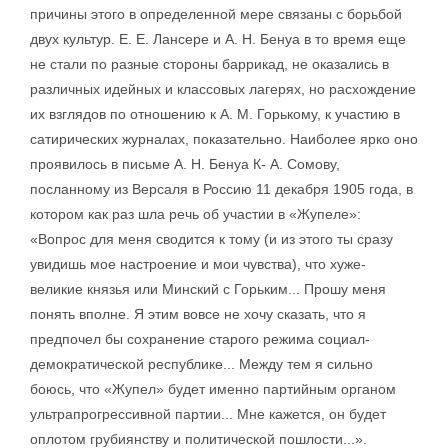
причины этого в определенной мере связаны с борьбой
двух культур. Е. Е. Лансере и А. Н. Бенуа в то время еще
не стали по разные стороны баррикад, не оказались в
различных идейных и классовых лагерях, но расхождение
их взглядов по отношению к А. М. Горькому, к участию в
сатирических журналах, показательно. Наиболее ярко оно
проявилось в письме А. Н. Бенуа К- А. Сомову,
посланному из Версаля в Россию 11 декабря 1905 года, в
котором как раз шла речь об участии в «Жупеле»:
«Вопрос для меня сводится к тому (и из этого ты сразу
увидишь мое настроение и мои чувства), что хуже-
великие князья или Минский с Горьким... Прошу меня
понять вполне. Я этим вовсе не хочу сказать, что я
предпочел бы сохранение старого режима социал-
демократической республике... Между тем я сильно
боюсь, что «Жупел» будет именно партийным органом
ультрапрогрессивной партии... Мне кажется, он будет
оплотом грубиянству и политической пошлости...».