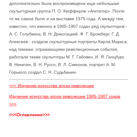
дополнительно была воспроизведена еще небольшая
скульптурная группа П. О. Кюфферле «Агитатор». Почти
то же самое было и на выставке 1975 года. А между тем,
известно, что именно в 1905-1907 годах ряд скульпторов -
А. С. Голубкина, В. Н. Домогацкий, Ф. Г. Бромберг, Г..Д.
Алексеев - создали скульптурные портреты Карла Маркса;
над темами, отражающими революционные события,
работали также скульпторы М. Г. Габович, И. Я. Гинцбург,
В. Никитин, В. Н. Руссо, В. Л. Симонов; портрет А. М.
Горького создал С. Н. Судьбинин.
<<< Изучение искусства эпохи революции
Изучение искусства эпохи революции 1905-1907 годов,
>>>
<<<Оглавление>>>