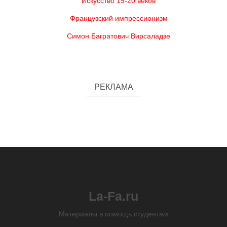
Искусство 19-20 веков
Французский импрессионизм
Симон Багратович Вирсаладзе
РЕКЛАМА
La-Fa.ru
Материалы в помощь студентам