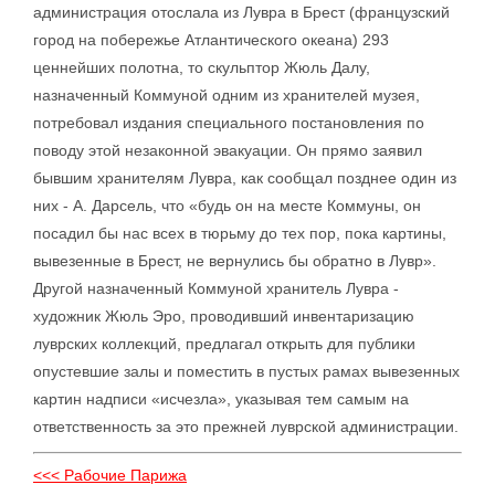
администрация отослала из Лувра в Брест (французский
город на побережье Атлантического океана) 293
ценнейших полотна, то скульптор Жюль Далу,
назначенный Коммуной одним из хранителей музея,
потребовал издания специального постановления по
поводу этой незаконной эвакуации. Он прямо заявил
бывшим хранителям Лувра, как сообщал позднее один из
них - А. Дарсель, что «будь он на месте Коммуны, он
посадил бы нас всех в тюрьму до тех пор, пока картины,
вывезенные в Брест, не вернулись бы обратно в Лувр».
Другой назначенный Коммуной хранитель Лувра -
художник Жюль Эро, проводивший инвентаризацию
луврских коллекций, предлагал открыть для публики
опустевшие залы и поместить в пустых рамах вывезенных
картин надписи «исчезла», указывая тем самым на
ответственность за это прежней луврской администрации.
<<< Рабочие Парижа