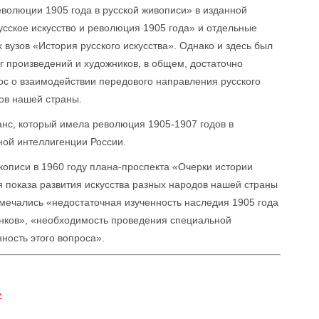
волюции 1905 года в русской живописи» в изданной
усское искусство и революция 1905 года» и отдельные
 вузов «История русского искусства». Однако и здесь был
уг произведений и художников, в общем, достаточно
рос о взаимодействии передового направления русского
дов нашей страны.
анс, который имела революция 1905-1907 годов в
ной интеллигенции России.
кописи в 1960 году плана-проспекта «Очерки истории
 показа развития искусства разных народов нашей страны
тмечались «недостаточная изученность наследия 1905 года
сунков», «необходимость проведения специальной
ность этого вопроса».
>