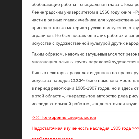
обобщающие работы - специальная глава «Тема ре
Ленинградским университетом в 1960 году книге «Р
части в разных главах учебника для художественных
приведен только материал русского искусства, а кр
ограничен. Не был поставлен в этих работах и воп
искусства с художественной культурой других наро
Таким образом, невольно затушевывался тот резон
многонациональных кругах передовой художествен
Лишь в некоторых разделах изданного на правах ру
искусства народов СССР» было намечено место для
в период революции 1905-1907 годов, но и здесь о
в этой области», «нераскрытое авторство ряда ри
исследовательской работы», «недостаточная изучен
<<< Поле зрение специалистов
Недостаточная изученность наследия 1905 года >>