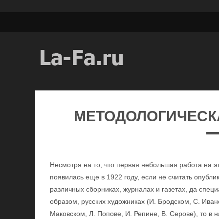
МЕТОДОЛОГИЧЕСК
Несмотря на то, что первая небольшая работа на эт
появилась еще в 1922 году, если не считать опубл
различных сборниках, журналах и газетах, да спец
образом, русских художниках (И. Бродском, С. Ивано
Маковском, Л. Попове, И. Репине, В. Серове), то в 