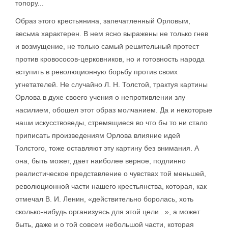
топору...
Образ этого крестьянина, запечатленный Орловым,
весьма характерен. В нем ясно выражены не только гнев
и возмущение, не только самый решительный протест
против кровососов-церковников, но и готовность народа
вступить в революционную борьбу против своих
угнетателей. Не случайно Л. Н. Толстой, трактуя картины
Орлова в духе своего учения о непротивлении злу
насилием, обошел этот образ молчанием. Да и некоторые
наши искусствоведы, стремящиеся во что бы то ни стало
приписать произведениям Орлова влияние идей
Толстого, тоже оставляют эту картину без внимания. А
она, быть может, дает наиболее верное, подлинно
реалистическое представление о чувствах той меньшей,
революционной части нашего крестьянства, которая, как
отмечал В. И. Ленин, «действительно боролась, хоть
сколько-нибудь организуясь для этой цели...», а может
быть, даже и о той совсем небольшой части, которая