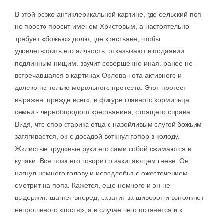
В этой резко антиклерикальной картине, где сельский поп
не просто просит именем Христовым, а настоятельно
требует «божью» долю, где крестьяне, чтобы
удовлетворить его алчность, отказывают в подаянии
подлинным нищим, звучит совершенно иная, ранее не
встречавшаяся в картинах Орлова нота активного и
далеко не только морального протеста. Этот протест
выражен, прежде всего, в фигуре главного кормильца
семьи - чернобородого крестьянина, стоящего справа.
Видя, что спор старика отца с назойливым слугой божьим
затягивается, он с досадой воткнул топор в колоду.
Жилистые трудовые руки его сами собой сжимаются в
кулаки. Вся поза его говорит о закипающем гневе. Он
нагнул немного голову и исподлобья с ожесточением
смотрит на попа. Кажется, еще немного и он не
выдержит: шагнет вперед, схватит за шиворот и вытолкнет
непрошеного «гостя», а в случае чего потянется и к