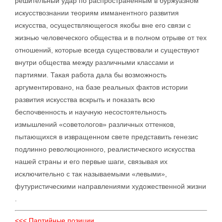
решительный удар по распространенным в буржуазном
искусствознании теориям имманентного развития
искусства, осуществляющегося якобы вне его связи с
жизнью человеческого общества и в полном отрыве от тех
отношений, которые всегда существовали и существуют
внутри общества между различными классами и
партиями. Такая работа дала бы возможность
аргументировано, на базе реальных фактов истории
развития искусства вскрыть и показать всю
беспочвенность и научную несостоятельность
измышлений «советологов» различных оттенков,
пытающихся в извращенном свете представить генезис
подлинно революционного, реалистического искусства
нашей страны и его первые шаги, связывая их
исключительно с так называемыми «левыми»,
футуристическими направлениями художественной жизни
.
<<< Партийные позиции