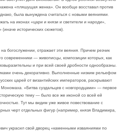
бражена «пляшущая женка». Он вообще восставал против
 однако, была вынуждена считаться с новыми веяниями.
ать на иконах «цари и князи и светители и народи»,
» (иначе исторических сюжетов).
 на богослужении, отражает эти веяния. Причем резчик
го современники — живописцы, композиции которых, как
ловыразительны и при всей своей дробности однообразны.
иками очень декоративно. Выполненные низким рельефом
усских царей от византийских императоров, раскрывают
 Мономаха. «Битва суздальцев с новгородцами» — первое
сторическую тему — было все же иконой со всей ей
чностью. Тут мы видим уже живое повествование с
рных черт отдельных фигур (например, князя Владимира,
ьевич украсил свой дворец «каменными изваяниями по