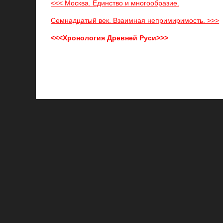
<<< Москва. Единство и многообразие.
Семнадцатый век. Взаимная непримиримость. >>>
<<<Хронология Древней Руси>>>