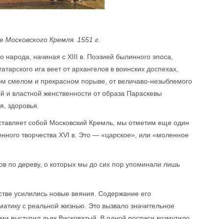
 Московского Кремля. 1551 г.
о народа, начиная с XIII в. Поэзией былинного эпоса,
тарского ига веет от архангелов в воинских доспехах,
ком смелом и прекрасном порыве, от величаво-незыблемого
й и властной женственности от образа Параскевы
, здоровья.
дставляет собой Московский Кремль, мы отметим еще один
ного творчества XVI в. Это — «царское», или «моленное
ов по дереву, о которых мы до сих пор упоминали лишь
сстве усилились новые веяния. Содержание его
матику с реальной жизнью. Это вызвало значительное
ами выступил дьяк Висковатый. В одной росписи возмутило