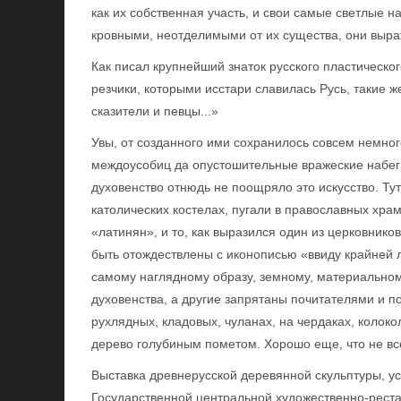
как их собственная участь, и свои самые светлые н
кровными, неотделимыми от их существа, они выра
Как писал крупнейший знаток русского пластическог
резчики, которыми исстари славилась Русь, такие 
сказители и певцы...»
Увы, от созданного ими сохранилось совсем немно
междоусобиц да опустошительные вражеские набеги.
духовенство отнюдь не поощряло это искусство. Тут
католических костелах, пугали в православных хра
«латинян», и то, как выразился один из церковнико
быть отождествлены с иконописью «ввиду крайней л
самому наглядному образу, земному, материальном
духовенства, а другие запрятаны почитателями и 
рухлядных, кладовых, чуланах, на чердаках, коло
дерево голубиным пометом. Хорошо еще, что не вс
Выставка древнерусской деревянной скульптуры, ус
Государственной центральной художественно-реста