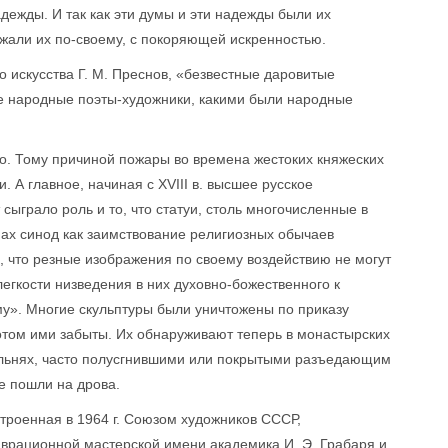
адежды. И так как эти думы и эти надежды были их
жали их по-своему, с покоряющей искренностью.
о искусства Г. М. Преснов, «безвестные даровитые
же народные поэты-художники, какими были народные
го. Тому причиной пожары во времена жестоких княжеских
 А главное, начиная с XVIII в. высшее русское
 сыграло роль и то, что статуи, столь многочисленные в
мах синод как заимствование религиозных обычаев
в, что резные изображения по своему воздействию не могут
егкости низведения в них духовно-божественного к
у». Многие скульптуры были уничтожены по приказу
потом ими забыты. Их обнаруживают теперь в монастырских
кольнях, часто полусгнившими или покрытыми разъедающим
е пошли на дрова.
троенная в 1964 г. Союзом художников СССР,
врационной мастерской имени академика И. Э. Грабаря и