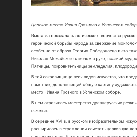
Царское место Ивана Грозного в Успенском соборе
Выставка показала пластическое творчество русског
героической борьбы народа за свержение монголо-та
особенно от образа Георгия Победоносца в его та
Николая Можайского с мечом в руке, поэзией мудро
Пятницы, покровительницы земледелия, плодородия
В той сокровищнице всех видов искусства, что пре
памятник, дополняющий общую картину художествен
место» Ивана Грозного в Успенском соборе.
В нем отразилось мастерство древнерусских резчик
вскользь.
В середине XVI в. в русском изобразительном иску
расширилось в стремлении сочетать церковную дог
неудовольствие. В частности, с яростными протест