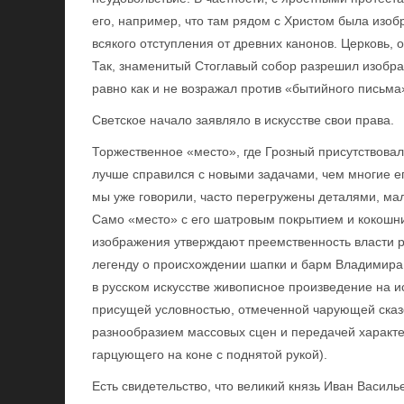
его, например, что там рядом с Христом была изо
всякого отступления от древних канонов. Церковь,
Так, знаменитый Стоглавый собор разрешил изображ
равно как и не возражал против «бытийного письма
Светское начало заявляло в искусстве свои права.
Торжественное «место», где Грозный присутствовал
лучше справился с новыми задачами, чем многие е
мы уже говорили, часто перегружены деталями, ма
Само «место» с его шатровым покрытием и кокошн
изображения утверждают преемственность власти р
легенду о происхождении шапки и барм Владимира
в русском искусстве живописное произведение на и
присущей условностью, отмеченной чарующей сказо
разнообразием массовых сцен и передачей характе
гарцующего на коне с поднятой рукой).
Есть свидетельство, что великий князь Иван Васил