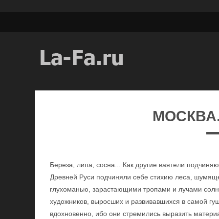
МОСКВА.
Береза, липа, сосна... Как другие ваятели подчиня
Древней Руси подчиняли себе стихию леса, шумяще
глухоманью, зарастающими тропами и лучами солнц
художников, выросших и развивавшихся в самой гущ
вдохновенно, ибо они стремились выразить материа