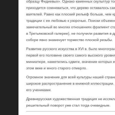
образцу Фидиевых». Однако каменных скульптур тог
приходится сомневаться, что дерево оставалось 
ваятелей. Равно как плоский рельеф больше, чем к
традиции с ее любовью к узорочью. Поиски объем
замечательный во многих отношениях фрагмент ста
в Третьяковской галерее), не получили развития в 
соборе явно знаменует торжество плоской резьбы.
Развитие русского искусства в XVI в. было многогр
первой его половине своего самого высокого уровня
миниатюре, наметились сдвиги, значение которых 
этом веке и много старого отмерло.
Огромное значение для всей культуры нашей стран
широкое распространение в книжной иллюстрации.
его учениками.
Древнерусская художественная традиция не иссякла
решительный поворот уже стал тогда очевидным.