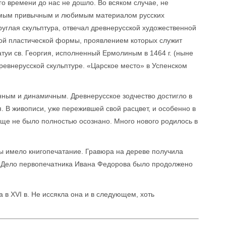
о времени до нас не дошло. Во всяком случае, не
самым привычным и любимым материалом русских
руглая скульптура, отвечал древнерусской художественной
ной пластической формы, проявлением которых служит
туи св. Георгия, исполненный Ермолиным в 1464 г. (ныне
древнерусской скульптуре. «Царское место» в Успенском
анным и динамичным. Древнерусское зодчество достигло в
. В живописи, уже пережившей свой расцвет, и особенно в
еще не было полностью осознано. Много нового родилось в
ы имело книгопечатание. Гравюра на дереве получила
 Дело первопечатника Ивана Федорова было продолжено
 в XVI в. Не иссякла она и в следующем, хоть