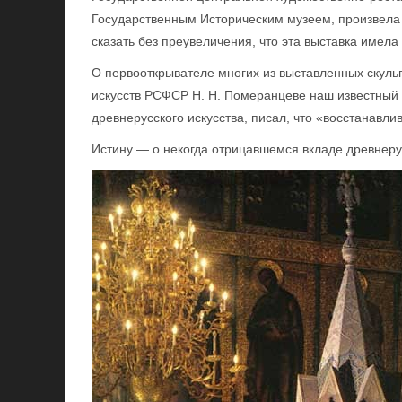
Государственным Историческим музеем, произвела
сказать без преувеличения, что эта выставка имела
О первооткрывателе многих из выставленных скульп
искусств РСФСР Н. Н. Померанцеве наш известный х
древнерусского искусства, писал, что «восстанавлив
Истину — о некогда отрицавшемся вкладе древнерус