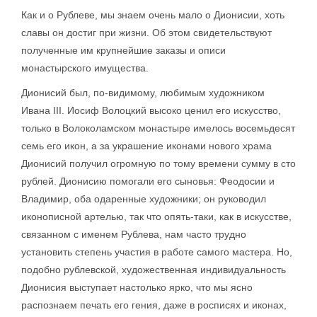
Как и о Рублеве, мы знаем очень мало о Дионисии, хоть
славы он достиг при жизни. Об этом свидетельствуют
полученные им крупнейшие заказы и описи
монастырского имущества.
Дионисий был, по-видимому, любимым художником
Ивана III. Иосиф Волоцкий высоко ценил его искусство,
только в Волоколамском монастыре имелось восемьдесят
семь его икон, а за украшение иконами нового храма
Дионисий получил огромную по тому времени сумму в сто
рублей. Дионисию помогали его сыновья: Феодосии и
Владимир, оба одаренные художники; он руководил
иконописной артелью, так что опять-таки, как в искусстве,
связанном с именем Рублева, нам часто трудно
установить степень участия в работе самого мастера. Но,
подобно рублевской, художественная индивидуальность
Дионисия выступает настолько ярко, что мы ясно
распознаем печать его гения, даже в росписях и иконах,