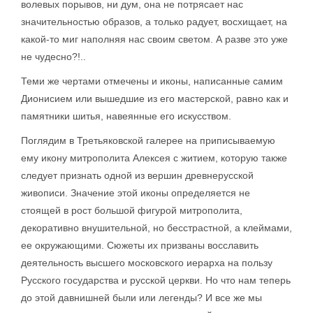
волевых порывов, ни дум, она не потрясает нас
значительностью образов, а только радует, восхищает, на
какой-то миг наполняя нас своим светом. А разве это уже
не чудесно?!..
Теми же чертами отмечены и иконы, написанные самим
Дионисием или вышедшие из его мастерской, равно как и
памятники шитья, навеянные его искусством.
Поглядим в Третьяковской галерее на приписываемую
ему икону митрополита Алексея с житием, которую также
следует признать одной из вершин древнерусской
живописи. Значение этой иконы определяется не
стоящей в рост большой фигурой митрополита,
декоративно внушительной, но бесстрастной, а клеймами,
ее окружающими. Сюжеты их призваны восславить
деятельность высшего московского иерарха на пользу
Русского государства и русской церкви. Но что нам теперь
до этой давнишней были или легенды? И все же мы