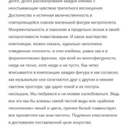
долго, долго рассматриваем каждое клеймо с
неостывающим чувством трепетного восхищения.
Достоинство и истинная величественность в
повторяющейся совсем маленькой фигуре митрополита.
Монументальность и лаконизм в предельно ясном в своей
неторопливости повествовании. И какое мастерство
композиции, можно сказать, идеально заполнена
отведенная плоскость: в этих клеймах, равно как и в
ферапонтовских фресках, при всей их многофигурности,
нигде не тесно, хотя нигде и не пусто. Как четко
вписывается в композицию каждая фигура и как согласно,
как музыкально они сочетаются друг с другом в некоем
светлом просторе, где царит покой и их поступь
неслышна. Мы любуемся и не можем налюбоваться. Ведь
все это как бы алмазы самой чистой воды или «райское
песнопение» линий и цвета, причем белый главенствует,
все просветляя как знак чистоты. Подлинно классическое
в достижении поставленной цели искусство.