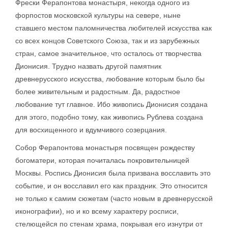
Фрески Ферапонтова монастыря, некогда одного из
форпостов московской культуры на севере, ныне
ставшего местом паломничества любителей искусства как
со всех концов Советского Союза, так и из зарубежных
стран, самое значительное, что осталось от творчества
Дионисия. Трудно назвать другой памятник
древнерусского искусства, любование которым было бы
более живительным и радостным. Да, радостное
любование тут главное. Ибо живопись Дионисия создана
для этого, подобно тому, как живопись Рублева создана
для восхищенного и вдумчивого созерцания.
Собор Ферапонтова монастыря посвящен рождеству
богоматери, которая почиталась покровительницей
Москвы. Роспись Дионисия была призвана восславить это
событие, и он восславил его как праздник. Это относится
не только к самим сюжетам (часто новым в древнерусской
иконографии), но и ко всему характеру росписи,
стелющейся по стенам храма, покрывая его изнутри от