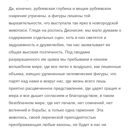
Да, конечно, рублевская глубина и вещее рублевское
озарение утрачены, а фигуры лишены той
выразительности, что выступала так ярко в новгородской
живописи. Глядя на роспись Дионисия, мы мало думаем о
содержании отдельных сцен, хоть в них светятся и
задушевность и дружелюбие, так нас захватывает ее
общая высокая поэтичность. Под сводами
разукрашенного им храма мы пребываем в некоем
волшебном мире, где все легко и воздушно, как лишенные
объема, изящно удлиненные человеческие фигуры, что
парят над нами и вокруг нас, где жизнь всего лишь
приятно расцвеченное представление, где царят грация и
мера и все дышит согласием и благородством, в таком
безоблачном мире, где нет печали, нет сомнений, нет
волнений и борьбы, а только одна гармония. Эта
живопись, своей лирической приподнятостью
преображающая любые каноны, не будит в нас ни