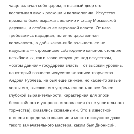
чаще величал себя царем, и пышный двор его
воспитывал вкус к роскоши и великолепию. Искусство
призвано было выражать величие и славу Московской
державы, и особенно ее верховной власти. От него
требовались парадная, истинно царственная
величавость, а дабы какая-либо вольность ее не
нарушила — строжайшее соблюдение канонов, столь же
незыблемых, как и главенствующая над искусством,
«богом данная» государева власть. Тот высокий уровень,
на который вознесло искусство живописи творчество
Андрея Рублева, не был еще снижен, но какие-то живые
черты его, высокая его устремленность ко все более
глубокой выразительности, характерная для эпохи
беспокойного и упорного становления (а не упоительного
торжества), оказались скованными. Это в известной
степени определило значение и место в искусстве даже
такого замечательного мастера, каким был Дионисий.