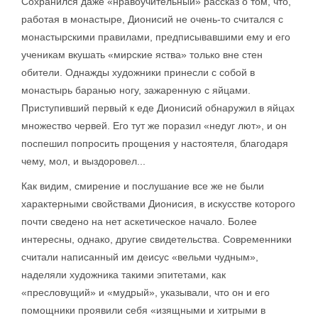
Сохранился даже «нравоучительный» рассказ о том, что,
работая в монастыре, Дионисий не очень-то считался с
монастырскими правилами, предписывавшими ему и его
ученикам вкушать «мирские яства» только вне стен
обители. Однажды художники принесли с собой в
монастырь баранью ногу, зажаренную с яйцами.
Приступивший первый к еде Дионисий обнаружил в яйцах
множество червей. Его тут же поразил «недуг лют», и он
поспешил попросить прощения у настоятеля, благодаря
чему, мол, и выздоровел...
Как видим, смирение и послушание все же не были
характерными свойствами Дионисия, в искусстве которого
почти сведено на нет аскетическое начало. Более
интересны, однако, другие свидетельства. Современники
считали написанный им деисус «вельми чудным»,
наделяли художника такими эпитетами, как
«пресловущий» и «мудрый», указывали, что он и его
помощники проявили себя «изящными и хитрыми в