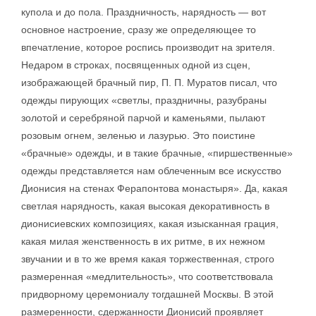
купола и до пола. Праздничность, нарядность — вот
основное настроение, сразу же определяющее то
впечатление, которое роспись производит на зрителя.
Недаром в строках, посвященных одной из сцен,
изображающей брачный пир, П. П. Муратов писал, что
одежды пирующих «светлы, праздничны, разубраны
золотой и серебряной парчой и каменьями, пылают
розовым огнем, зеленью и лазурью. Это поистине
«брачные» одежды, и в такие брачные, «пиршественные»
одежды представляется нам облеченным все искусство
Дионисия на стенах Ферапонтова монастыря». Да, какая
светлая нарядность, какая высокая декоративность в
дионисиевских композициях, какая изысканная грация,
какая милая женственность в их ритме, в их нежном
звучании и в то же время какая торжественная, строго
размеренная «медлительность», что соответствовала
придворному церемониалу тогдашней Москвы. В этой
размеренности, сдержанности Дионисий проявляет