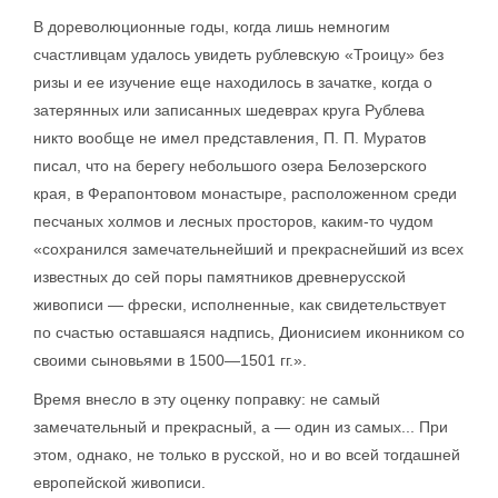
В дореволюционные годы, когда лишь немногим
счастливцам удалось увидеть рублевскую «Троицу» без
ризы и ее изучение еще находилось в зачатке, когда о
затерянных или записанных шедеврах круга Рублева
никто вообще не имел представления, П. П. Муратов
писал, что на берегу небольшого озера Белозерского
края, в Ферапонтовом монастыре, расположенном среди
песчаных холмов и лесных просторов, каким-то чудом
«сохранился замечательнейший и прекраснейший из всех
известных до сей поры памятников древнерусской
живописи — фрески, исполненные, как свидетельствует
по счастью оставшаяся надпись, Дионисием иконником со
своими сыновьями в 1500—1501 гг.».
Время внесло в эту оценку поправку: не самый
замечательный и прекрасный, а — один из самых... При
этом, однако, не только в русской, но и во всей тогдашней
европейской живописи.