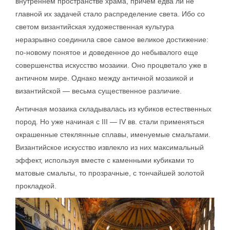
внутреннем пространстве храма, причем едва ли не
главной их задачей стало распределение света. Ибо со
светом византийская художественная культура
неразрывно соединила свое самое великое достижение:
по-новому понятое и доведенное до небывалого еще
совершенства искусство мозаики. Оно процветало уже в
античном мире. Однако между античной мозаикой и
византийской — весьма существенное различие.
Античная мозаика складывалась из кубиков естественных
пород. Но уже начиная с III — IV вв. стали применяться
окрашенные стеклянные сплавы, именуемые смальтами.
Византийское искусство извлекло из них максимальный
эффект, используя вместе с каменными кубиками то
матовые смальты, то прозрачные, с тончайшей золотой
прокладкой.