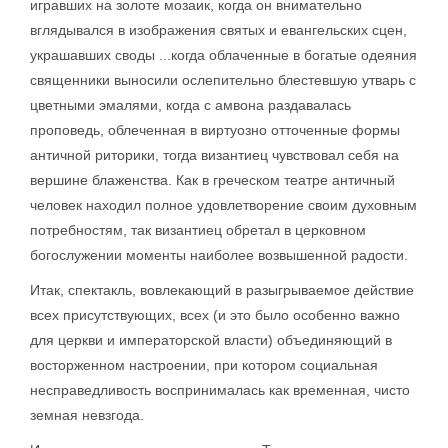
игравших на золоте мозаик, когда он внимательно
вглядывался в изображения святых и евангельских сцен,
украшавших своды ...когда облаченные в богатые одеяния
священники выносили ослепительно блестевшую утварь с
цветными эмалями, когда с амвона раздавалась
проповедь, облеченная в виртуозно отточенные формы
античной риторики, тогда византиец чувствовал себя на
вершине блаженства. Как в греческом театре античный
человек находил полное удовлетворение своим духовным
потребностям, так византиец обретал в церковном
богослужении моменты наиболее возвышенной радости.
Итак, спектакль, вовлекающий в разыгрываемое действие
всех присутствующих, всех (и это было особенно важно
для церкви и императорской власти) объединяющий в
восторженном настроении, при котором социальная
несправедливость воспринималась как временная, чисто
земная невзгода.