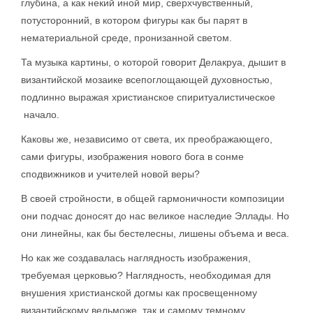
глубина, а как некий иной мир, сверхчувственный,
потусторонний, в котором фигуры как бы парят в
нематериальной среде, пронизанной светом.
Та музыка картины, о которой говорит Делакруа, дышит в
византийской мозаике всепоглощающей духовностью,
подлинно выражая христианское спиритуалистическое
начало.
Каковы же, независимо от света, их преображающего,
сами фигуры, изображения нового бога в сонме
сподвижников и учителей новой веры?
В своей стройности, в общей гармоничности композиции
они подчас доносят до нас великое наследие Эллады. Но
они линейны, как бы бестелесны, лишены объема и веса.
Но как же создавалась наглядность изображения,
требуемая церковью? Наглядность, необходимая для
внушения христианской догмы как просвещенному
византийскому вельможе, так и самому темному,