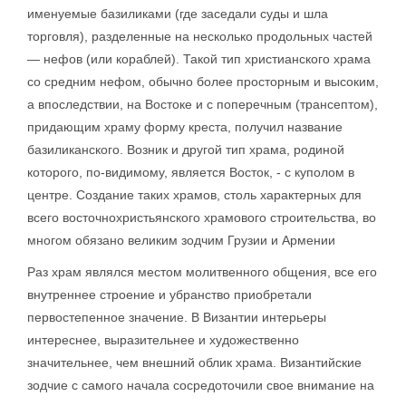
именуемые базиликами (где заседали суды и шла
торговля), разделенные на несколько продольных частей
— нефов (или кораблей). Такой тип христианского храма
со средним нефом, обычно более просторным и высоким,
а впоследствии, на Востоке и с поперечным (трансептом),
придающим храму форму креста, получил название
базиликанского. Возник и другой тип храма, родиной
которого, по-видимому, является Восток, - с куполом в
центре. Создание таких храмов, столь характерных для
всего восточнохристьянского храмового строительства, во
многом обязано великим зодчим Грузии и Армении
Раз храм являлся местом молитвенного общения, все его
внутреннее строение и убранство приобретали
первостепенное значение. В Византии интерьеры
интереснее, выразительнее и художественно
значительнее, чем внешний облик храма. Византийские
зодчие с самого начала сосредоточили свое внимание на