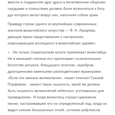
вместе и подкрепляя друг друга в молитвенном общении,
сердцами и помыслами должны были возноситься к богу,
дух которого витал вокруг них, наполняя собою храм.
Приведу строки одного из крупнейших современных
знатоков византийского искусства — В. Н. Лазарева,
дающие яркое представление о настроении,
охватывающем молящихся в византийских церквях:
«...Не только спиритуализм культа привлекает византийца.
Не в меньшей степени его притягивает ослепительное
богатство ритуала, блещущего золотом, серебром,
драгоценными каменьями разноцветными мраморами.
«Если эти земные великолепия,- пишет епископ Газский
Порфирии, - имеют такую пышность, какой же должна
быть пышность великолепий небесных, уготованных для
праведников». И когда византиец слушал церковное
пение, настраивавшее его на определенный лад, когда он
видел сияние бесконечных огней, сотнями рефлексов