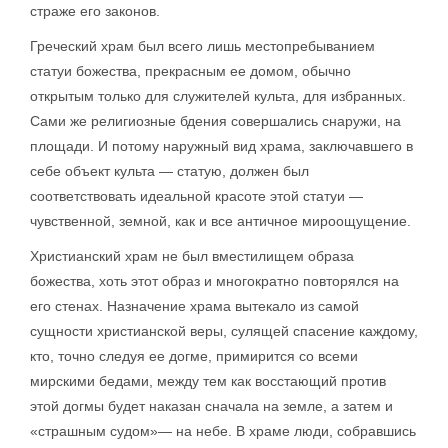
страже его законов.
Греческий храм был всего лишь местопребыванием
статуи божества, прекрасным ее домом, обычно
открытым только для служителей культа, для избранных.
Сами же религиозные бдения совершались снаружи, на
площади. И потому наружный вид храма, заключавшего в
себе объект культа — статую, должен был
соответствовать идеальной красоте этой статуи —
чувственной, земной, как и все античное мироощущение.
Христианский храм не был вместилищем образа
божества, хоть этот образ и многократно повторялся на
его стенах. Назначение храма вытекало из самой
сущности христианской веры, сулящей спасение каждому,
кто, точно следуя ее догме, примирится со всеми
мирскими бедами, между тем как восстающий против
этой догмы будет наказан сначала на земле, а затем и
«страшным судом»— на небе. В храме люди, собравшись