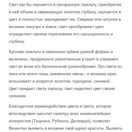
Свет как бы окунается в прозрачную смальту, приобретая
в ней объем и сверкающую золотом глубину, окунается в
цвет и полностью завладевает им. Сверкая или затухая в
мозаике изнутри и извне, свет преображает цвет,
определяет своими переливами его насыщенность и
глубину.
Кусочки смальты и каменные кубики разной формы и
величины, продуманно укрепленные в грунт в отражают
свет во всем его бесконечном разнообразии. Луч света из
окна или всего лишь зажженная свеча,- и мозаика ярко
вспыхивает и искрится золотом, пурпуром, синевой...
Цвет придает свету окраску, свет наделяет цвет своим
сиянием.
Благодатное взаимодействие цвета и света, которое
впоследствии насытит палитру всех знаменитейших
колористов (Тициана, Рубенса, Делакруа), позволит
Византии выявить в мозаике свой идеал красоты. Выявить