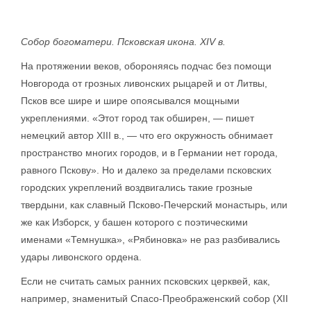
Собор богоматери. Псковская икона. XIV в.
На протяжении веков, обороняясь подчас без помощи
Новгорода от грозных ливонских рыцарей и от Литвы,
Псков все шире и шире опоясывался мощными
укреплениями. «Этот город так обширен, — пишет
немецкий автор XIII в., — что его окружность обнимает
пространство многих городов, и в Германии нет города,
равного Пскову». Но и далеко за пределами псковских
городских укреплений воздвигались такие грозные
твердыни, как славный Псково-Печерский монастырь, или
же как Изборск, у башен которого с поэтическими
именами «Темнушка», «Рябиновка» не раз разбивались
удары ливонского ордена.
Если не считать самых ранних псковских церквей, как,
например, знаменитый Спасо-Преображенский собор (XII