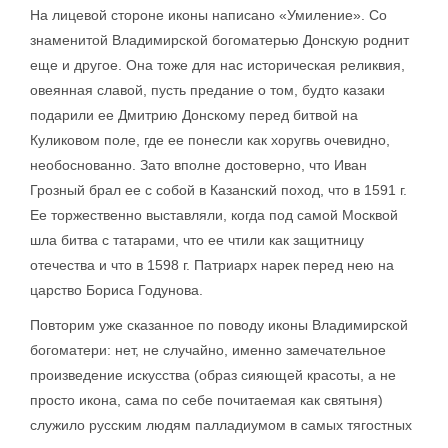
На лицевой стороне иконы написано «Умиление». Со
знаменитой Владимирской богоматерью Донскую роднит
еще и другое. Она тоже для нас историческая реликвия,
овеянная славой, пусть предание о том, будто казаки
подарили ее Дмитрию Донскому перед битвой на
Куликовом поле, где ее понесли как хоругвь очевидно,
необоснованно. Зато вполне достоверно, что Иван
Грозный брал ее с собой в Казанский поход, что в 1591 г.
Ее торжественно выставляли, когда под самой Москвой
шла битва с татарами, что ее чтили как защитницу
отечества и что в 1598 г. Патриарх нарек перед нею на
царство Бориса Годунова.
Повторим уже сказанное по поводу иконы Владимирской
богоматери: нет, не случайно, именно замечательное
произведение искусства (образ сияющей красоты, а не
просто икона, сама по себе почитаемая как святыня)
служило русским людям палладиумом в самых тягостных