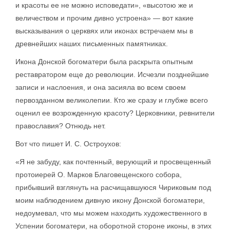
и красоты ее не можно исповедати», «высотою же и
величеством и прочим дивно устроена» — вот какие
высказывания о церквях или иконах встречаем мы в
древнейших наших письменных памятниках.
Икона Донской богоматери была раскрыта опытным
реставратором еще до революции. Исчезли позднейшие
записи и наслоения, и она засияла во всем своем
первозданном великолепии. Кто же сразу и глубже всего
оценил ее возрожденную красоту? Церковники, ревнители
православия? Отнюдь нет.
Вот что пишет И. С. Остроухов:
«Я не забуду, как почтенный, верующий и просвещенный
протоиерей О. Марков Благовещенского собора,
прибывший взглянуть на расчищавшуюся Чириковым под
моим наблюдением дивную икону Донской богоматери,
недоумевал, что мы можем находить художественного в
Успении богоматери, на оборотной стороне иконы, в этих