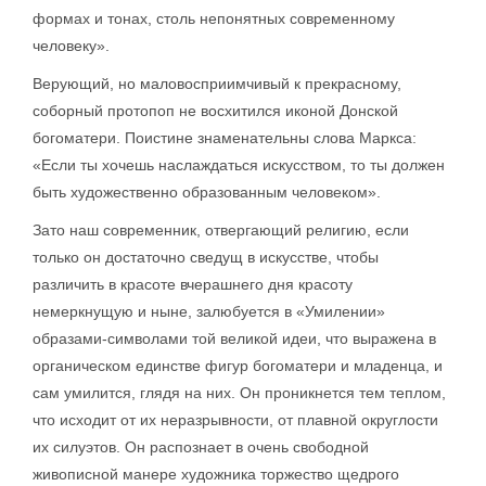
формах и тонах, столь непонятных современному
человеку».
Верующий, но маловосприимчивый к прекрасному,
соборный протопоп не восхитился иконой Донской
богоматери. Поистине знаменательны слова Маркса:
«Если ты хочешь наслаждаться искусством, то ты должен
быть художественно образованным человеком».
Зато наш современник, отвергающий религию, если
только он достаточно сведущ в искусстве, чтобы
различить в красоте вчерашнего дня красоту
немеркнущую и ныне, залюбуется в «Умилении»
образами-символами той великой идеи, что выражена в
органическом единстве фигур богоматери и младенца, и
сам умилится, глядя на них. Он проникнется тем теплом,
что исходит от их неразрывности, от плавной округлости
их силуэтов. Он распознает в очень свободной
живописной манере художника торжество щедрого