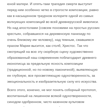
юной матери. И опять-таки трагедия смерти выступит
перед ним особенно четко в строгости композиции, равно
как в насыщенном траурном колорите одной из самых
волнующих композиций во всей древнерусской живописи.
Но над апостолами (совсем похожими на простых русских
крестьян, собравшихся на деревенскую панихиду по
очень близкому им человеку), над темным, сжавшимся
прахом Марии высится, как столб, Христос. Так что
смотрящий на всю эту скорбную сцену художественно
образованный наш современник поблагодарит древнего
иконописца за предельную ясность композиции
(традиционной, но по-новому лаконичной), выявляющую
ее глубокую, все просветляющую одухотворенность, за
эмоциональность и изобразительную силу его искусства.
Всего этого, конечно, не мог понять соборный протопоп,
воспитанный на лишенном всякой одухотворенности,
синодом одобренном, чисто казенном культовом