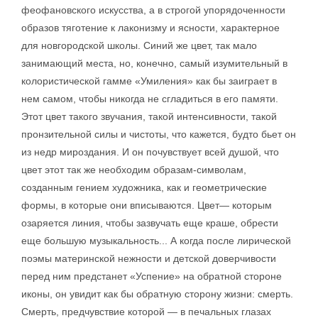
феофановского искусства, а в строгой упорядоченности
образов тяготение к лаконизму и ясности, характерное
для новгородской школы. Синий же цвет, так мало
занимающий места, но, конечно, самый изумительный в
колористической гамме «Умиления» как бы заиграет в
нем самом, чтобы никогда не сгладиться в его памяти.
Этот цвет такого звучания, такой интенсивности, такой
пронзительной силы и чистоты, что кажется, будто бьет он
из недр мироздания. И он почувствует всей душой, что
цвет этот так же необходим образам-символам,
созданным гением художника, как и геометрические
формы, в которые они вписываются. Цвет— которым
озаряется линия, чтобы зазвучать еще краше, обрести
еще большую музыкальность... А когда после лирической
поэмы материнской нежности и детской доверчивости
перед ним предстанет «Успение» на обратной стороне
иконы, он увидит как бы обратную сторону жизни: смерть.
Смерть, предчувствие которой — в печальных глазах