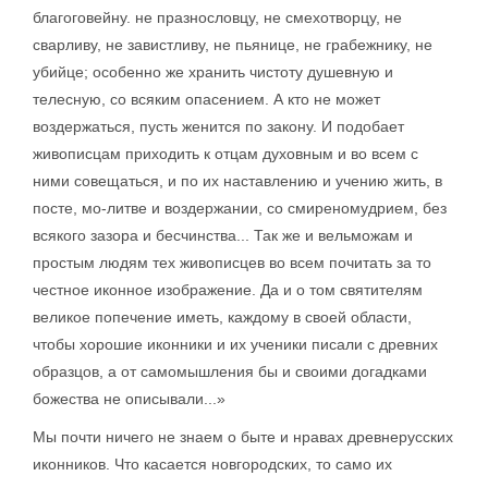
благоговейну. не празнословцу, не смехотворцу, не
сварливу, не завистливу, не пьянице, не грабежнику, не
убийце; особенно же хранить чистоту душевную и
телесную, со всяким опасением. А кто не может
воздержаться, пусть женится по закону. И подобает
живописцам приходить к отцам духовным и во всем с
ними совещаться, и по их наставлению и учению жить, в
посте, мо-литве и воздержании, со смиреномудрием, без
всякого зазора и бесчинства... Так же и вельможам и
простым людям тех живописцев во всем почитать за то
честное иконное изображение. Да и о том святителям
великое попечение иметь, каждому в своей области,
чтобы хорошие иконники и их ученики писали с древних
образцов, а от самомышления бы и своими догадками
божества не описывали...»
Мы почти ничего не знаем о быте и нравах древнерусских
иконников. Что касается новгородских, то само их