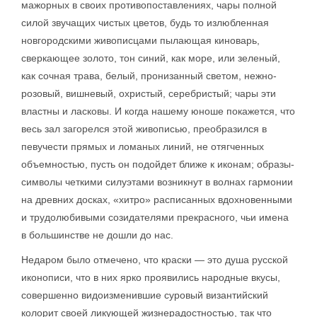
мажорных в своих противопоставлениях, чары полной
силой звучащих чистых цветов, будь то излюбленная
новгородскими живописцами пылающая киноварь,
сверкающее золото, тон синий, как море, или зеленый,
как сочная трава, белый, пронизанный светом, нежно-
розовый, вишневый, охристый, серебристый; чары эти
властны и ласковы. И когда нашему юноше покажется, что
весь зал загорелся этой живописью, преобразился в
певучести прямых и ломаных линий, не отягченных
объемностью, пусть он подойдет ближе к иконам; образы-
символы четкими силуэтами возникнут в волнах гармонии
на древних досках, «хитро» расписанных вдохновенными
и трудолюбивыми созидателями прекрасного, чьи имена
в большинстве не дошли до нас.
Недаром было отмечено, что краски — это душа русской
иконописи, что в них ярко проявились народные вкусы,
совершенно видоизменившие суровый византийский
колорит своей ликующей жизнерадостностью, так что