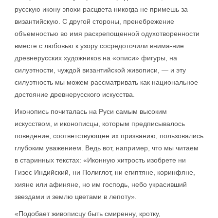
русскую икону эпохи расцвета никогда не примешь за
византийскую. С другой стороны, пренебрежение
объемностью во имя раскрепощенной одухотворенности
вместе с любовью к узору сосредоточили внима-ние
древнерусских художников на «описи» фигуры, на
силуэтности, чуждой византийской живописи, — и эту
силуэтность мы можем рассматривать как национальное
достояние древнерусского искусства.
Иконопись почиталась на Руси самым высоким
искусством, и иконописцы, которым предписывалось
поведение, соответствующее их призванию, пользовались
глубоким уважением. Ведь вот, например, что мы читаем
в старинных текстах: «Иконную хитрость изобрете ни
Гизес Индийский, ни Полиглот, ни египтяне, коринфяне,
хияне или афиняне, но им господь, небо украсивший
звездами и землю цветами в лепоту».
«Подобает живописцу быть смиренну, кротку,