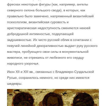
фресках некоторые фигуры (как, например, ангелы
северного склона большого свода), в которых, как
правильно было замечено, напряженный византийский
психологизм, византийская суровость и
аристократическая недоступность сменяются некоей
добродушной интимностью, подкупающей
задушевностью. Их чисто русский облик в сочетании с
певучей линейной декоративностью выдает руку русского
мастера, пробующего свои силы в монументальной
живописи, не отрекаясь от любезного его сердцу
народного узорочья.
Икон XII и XIII вв., связанных с Владимиро-Суздальской
Русью, сохранилось немного, но среди них имеются
шедевры.