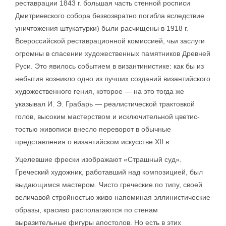
реставрации 1843 г. большая часть стенной росписи
Дмитриевского собора безвозвратно погибла вследствие
уничтожения штукатурки) были расчищены в 1918 г.
Всероссийской реставрационной комиссией, чьи заслуги
огромны в спасении художественных памятников Древней
Руси. Это явилось событием в византинистике: как бы из
небытия возникло одно из лучших созданий византийского
художественного гения, которое — на это тогда же
указывал И. Э. Грабарь — реалистической трактовкой
голов, высоким мастерством и исключительной цветис-
тостью живописи внесло переворот в обычные
представления о византийском искусстве XII в.
Уцелевшие фрески изображают «Страшный суд».
Греческий художник, работавший над композицией, был
выдающимся мастером. Чисто греческие по типу, своей
величавой стройностью живо напоминая эллинистические
образы, красиво располагаются по стенам
выразительные фигуры апостолов. Но есть в этих