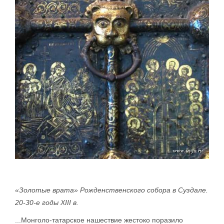
«Золотые врата» Рожденственского собора в Суздале.
20-30-е годы XIII в.
...Монголо-татарское нашествие жестоко поразило