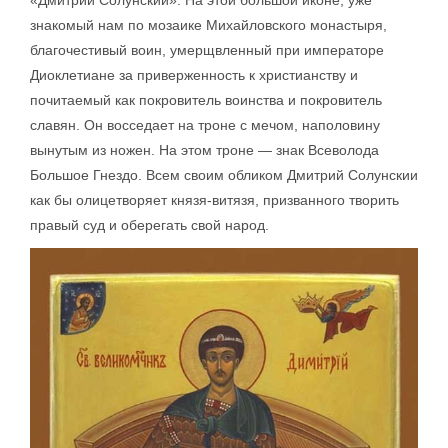
знакомый нам по мозаике Михайловского монастыря,
благочестивый воин, умерщвленный при императоре
Диоклетиане за приверженность к христианству и
почитаемый как покровитель воинства и покровитель
славян. Он восседает на троне с мечом, наполовину
вынутым из ножен. На этом троне — знак Всеволода
Большое Гнездо. Всем своим обликом Дмитрий Солунскии
как бы олицетворяет князя-витязя, призванного творить
правый суд и оберегать свой народ.