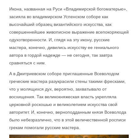
Икона, названная на Руси «Владимирской богоматерью»,
засияла во владимирском Успенском соборе как
высочайший образец византийского искусства, как
совершеннейшее живописное выражение всепокоряющей
одухотворенности. И, глядя на эту икону, русские
мастера, конечно, дивились искусству ее гениального
автора в гордой надежде — не сегодня, так завтра
сравняться с ним.
А в Дмитриевском соборе приглашенные Всеволодом
греческие мастера разукрасили стены такими фресками,
что у молящихся дух, вероятно, захватывало от
восхищения. Так великокняжеская власть укрепляла
церковной роскошью и великолепием искусства свой
авторитет. И, конечно, верноподданным князя Всеволода
было небезразлично, что в этой величественной росписи
грекам помогали русские мастера.