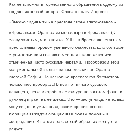
Как не вспомнить торжественного обращения к одному из
тогдашних князей автора «Слова о полку Игореве»:
«Высоко сидишь ты на престоле своем златокованом».
«Ярославская Оранта» из монастыря в Ярославле. (К
слову заметим, что в начале XIII в. в Ярославле, ставшем
престольным городом удельного княжества, шло большое
строи-тельство и возникла местная школа живописи,
отмеченная чисто русскими чертами.) Прообразом этой
монументальной иконы явилась мозаичная Оранта
киевской Софии. Но насколько ярославская богоматерь
человечнее прообраза! В ней нет ничего сурового,
давящего, легка и стройна ее фигура на золотом фоне, и
румянец играет на ее щеках. Это — заступница, не только
могучая, но и умиленная, своим проникновенно-
любящим взглядом обещающая людям помощь и
сострадание. И потому ее светлый образ так волнует и
радует.