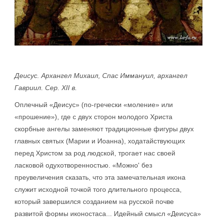
Деисус. Архангел Михаил, Спас Иммануил, архангел
Гавриил. Сер. XII в.
Оплечный «Деисус» (по-гречески «моление» или
«прошение»), где с двух сторон молодого Христа
скорбные ангелы заменяют традиционные фигуры двух
главных святых (Марии и Иоанна), ходатайствующих
перед Христом за род людской, трогает нас своей
ласковой одухотворенностью. «Можно' без
преувеличения сказать, что эта замечательная икона
служит исходной точкой того длительного процесса,
который завершился созданием на русской почве
развитой формы иконостаса... Идейный смысл «Деисуса»