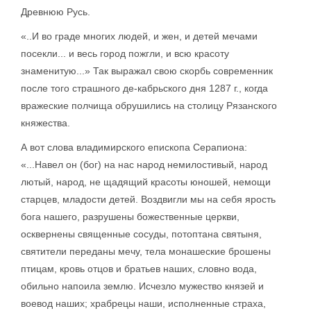
Древнюю Русь.
«..И во граде многих людей, и жен, и детей мечами
посекли... и весь город пожгли, и всю красоту
знаменитую...» Так выражал свою скорбь современник
после того страшного де-кабрьского дня 1287 г., когда
вражеские полчища обрушились на столицу Рязанского
княжества.
А вот слова владимирского епископа Серапиона:
«...Навел он (бог) на нас народ немилостивый, народ
лютый, народ, не щадящий красоты юношей, немощи
старцев, младости детей. Воздвигли мы на себя ярость
бога нашего, разрушены божественные церкви,
осквернены священные сосуды, потоптана святыня,
святители переданы мечу, тела монашеские брошены
птицам, кровь отцов и братьев наших, словно вода,
обильно напоила землю. Исчезло мужество князей и
воевод наших; храбрецы наши, исполненные страха,