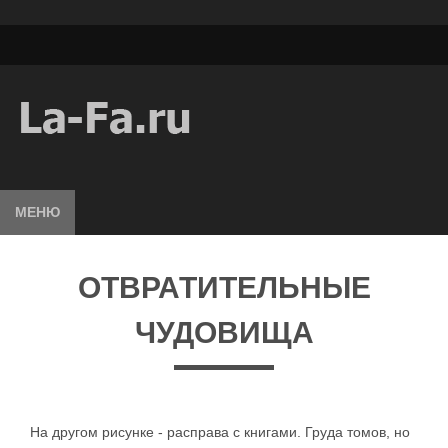
МЕНЮ
ОТВРАТИТЕЛЬНЫЕ
ЧУДОВИЩА
На другом рисунке - расправа с книгами. Груда томов, но