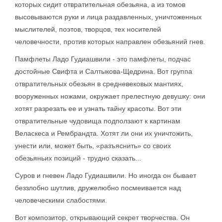
которых сидит отвратительная обезьяна, а из томов
высовываются руки и лица раздавленных, уничтоженных
мыслителей, поэтов, творцов, тех носителей
человечности, против которых направлен обезьяний гнев.
Памфлеты Ладо Гудиашвили - это памфлеты, подчас
достойные Свифта и Салтыкова-Щедрина. Вот группа
отвратительных обезьян в средневековых мантиях,
вооруженных ножами, окружает прелестную девушку: они
хотят разрезать ее и узнать тайну красоты. Вот эти
отвратительные чудовища подползают к картинам
Веласкеса и Рембрандта. Хотят ли они их уничтожить,
унести или, может быть, «разъяснить» со своих
обезьяньих позиций - трудно сказать...
Суров и гневен Ладо Гудиашвили. Но иногда он бывает
беззлобно шутлив, дружелюбно посмеивается над
человеческими слабостями.
Вот композитор, открывающий секрет творчества. Он