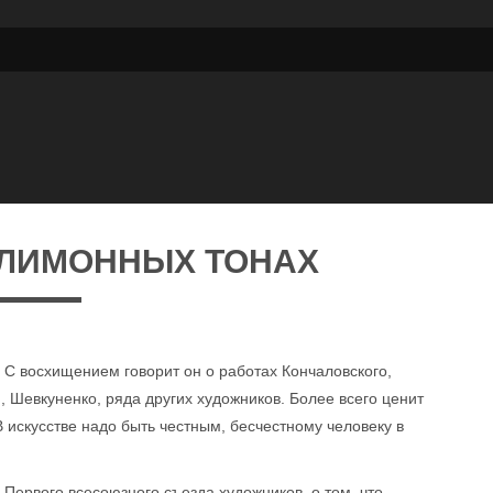
 ЛИМОННЫХ ТОНАХ
. С восхищением говорит он о работах Кончаловского,
, Шевкуненко, ряда других художников. Более всего ценит
«В искусстве надо быть честным, бесчестному человеку в
Первого всесоюзного съезда художников, о том, что