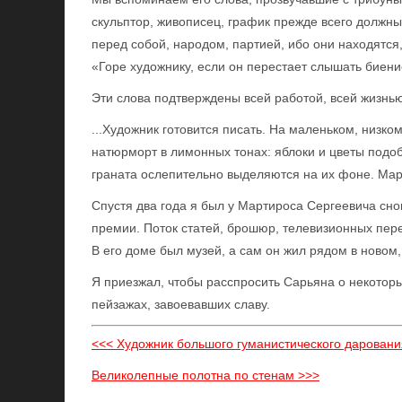
скульптор, живописец, график прежде всего должны
перед собой, народом, партией, ибо они находятся
«Горе художнику, если он перестает слышать биени
Эти слова подтверждены всей работой, всей жизнью
...Художник готовится писать. На маленьком, низком
натюрморт в лимонных тонах: яблоки и цветы подо
граната ослепительно выделяются на их фоне. Мар
Спустя два года я был у Мартироса Сергеевича сно
премии. Поток статей, брошюр, телевизионных пере
В его доме был музей, а сам он жил рядом в новом
Я приезжал, чтобы расспросить Сарьяна о некоторы
пейзажах, завоевавших славу.
<<< Художник большого гуманистического даровани
Великолепные полотна по стенам >>>