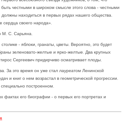
 быть честными в широком смысле этого слова - честными
, должны находиться в первых рядах нашего общества.
е сердца своего народа».
 М. С. Сарьяна.
 столике - яблоки, гранаты, цветы. Вероятно, это будет
браны зеленовато-желтые и ярко-желтые. Два крупных
тирос Сергеевич придирчиво осматривает плоды.
ва. За это время он уже стал лауреатом Ленинской
дач и книг о нем возрастал в геометрической прогрессии.
, специально построенном.
х фактах его биографии - о первых его портретах и
я