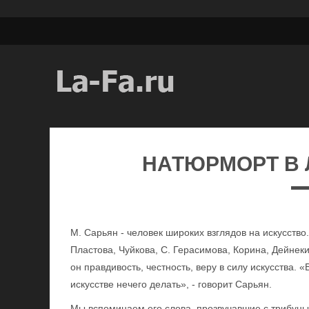
НАТЮРМОРТ В
М. Сарьян - человек широких взглядов на искусство
Пластова, Чуйкова, С. Герасимова, Корина, Дейнеки
он правдивость, честность, веру в силу искусства. 
искусстве нечего делать», - говорит Сарьян.
Мы вспоминаем его слова, прозвучавшие с трибуны 