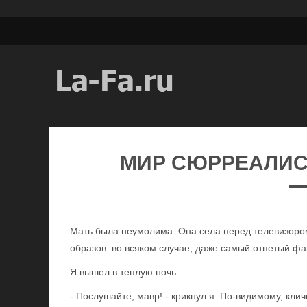
МИР СЮРРЕАЛИС
Мать была неумолима. Она села перед телевизором
образов: во всяком случае, даже самый отпетый фа
Я вышел в теплую ночь.
- Послушайте, мавр! - крикнул я. По-видимому, кли