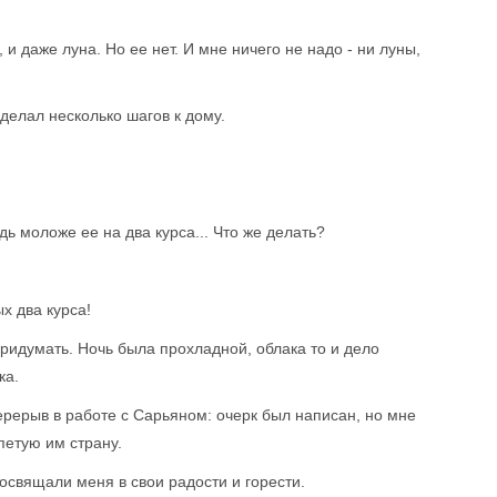
ь, и даже луна. Но ее нет. И мне ничего не надо - ни луны,
сделал несколько шагов к дому.
едь моложе ее на два курса... Что же делать?
х два курса!
ридумать. Ночь была прохладной, облака то и дело
ка.
ерерыв в работе с Сарьяном: очерк был написан, но мне
спетую им страну.
освящали меня в свои радости и горести.