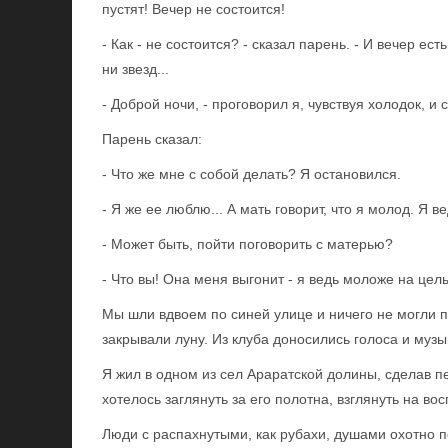
пустят! Вечер не состоится!
- Как - не состоится? - сказал парень. - И вечер ест
ни звезд...
- Доброй ночи, - проговорил я, чувствуя холодок, и 
Парень сказал:
- Что же мне с собой делать? Я остановился.
- Я же ее люблю... А мать говорит, что я молод. Я в
- Может быть, пойти поговорить с матерью?
- Что вы! Она меня выгонит - я ведь моложе на целы
Мы шли вдвоем по синей улице и ничего не могли п
закрывали луну. Из клуба доносились голоса и музы
Я жил в одном из сел Араратской долины, сделав п
хотелось заглянуть за его полотна, взглянуть на во
Люди с распахнутыми, как рубахи, душами охотно п