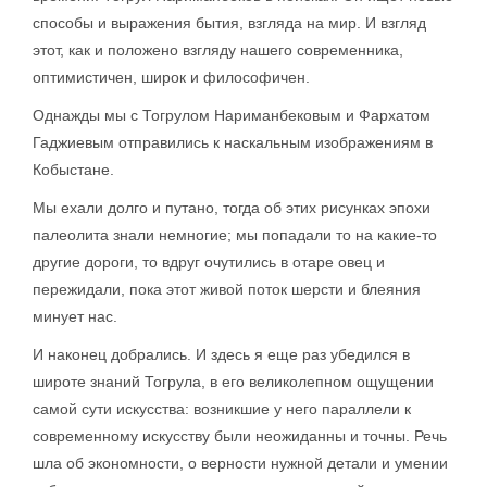
способы и выражения бытия, взгляда на мир. И взгляд
этот, как и положено взгляду нашего современника,
оптимистичен, широк и философичен.
Однажды мы с Тогрулом Нариманбековым и Фархатом
Гаджиевым отправились к наскальным изображениям в
Кобыстане.
Мы ехали долго и путано, тогда об этих рисунках эпохи
палеолита знали немногие; мы попадали то на какие-то
другие дороги, то вдруг очутились в отаре овец и
пережидали, пока этот живой поток шерсти и блеяния
минует нас.
И наконец добрались. И здесь я еще раз убедился в
широте знаний Тогрула, в его великолепном ощущении
самой сути искусства: возникшие у него параллели к
современному искусству были неожиданны и точны. Речь
шла об экономности, о верности нужной детали и умении