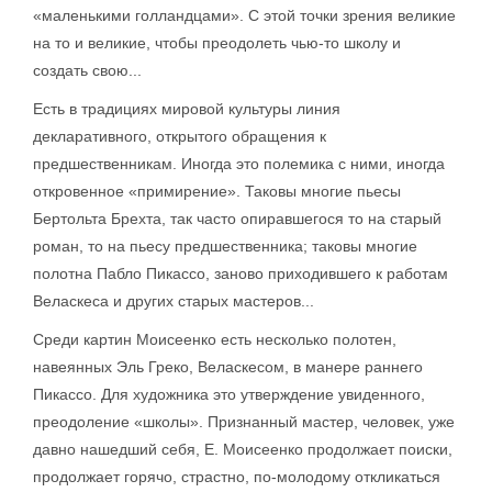
«маленькими голландцами». С этой точки зрения великие
на то и великие, чтобы преодолеть чью-то школу и
создать свою...
Есть в традициях мировой культуры линия
декларативного, открытого обращения к
предшественникам. Иногда это полемика с ними, иногда
откровенное «примирение». Таковы многие пьесы
Бертольта Брехта, так часто опиравшегося то на старый
роман, то на пьесу предшественника; таковы многие
полотна Пабло Пикассо, заново приходившего к работам
Веласкеса и других старых мастеров...
Среди картин Моисеенко есть несколько полотен,
навеянных Эль Греко, Веласкесом, в манере раннего
Пикассо. Для художника это утверждение увиденного,
преодоление «школы». Признанный мастер, человек, уже
давно нашедший себя, Е. Моисеенко продолжает поиски,
продолжает горячо, страстно, по-молодому откликаться