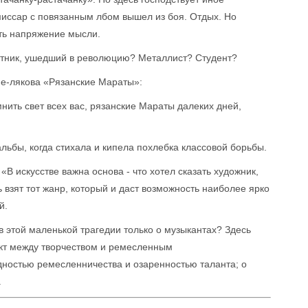
миссар с повязанным лбом вышел из боя. Отдых. Но
ть напряжение мысли.
атник, ушедший в революцию? Металлист? Студент?
ме-лякова «Рязанские Мараты»:
мнить свет всех вас, рязанские Мараты далеких дней,
альбы, когда стихала и кипела похлебка классовой борьбы.
«В искусстве важна основа - что хотел сказать художник,
 взят тот жанр, который и даст возможность наиболее ярко
й.
 этой маленькой трагедии только о музыкантах? Здесь
кт между творчеством и ремесленным
ностью ремесленничества и озаренностью таланта; о
.