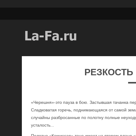
РЕЗКОСТЬ
«Черешня»-это пауза в бою. Застывшая тачанка пер
Сладковатая горечь, поднимающаяся от самой земл
случайны разбросанные по полотну полные неуход
усталость...
Полотно «Комиссар» тоне имеет на втором плане «т