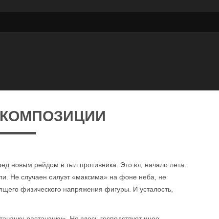
 КОМПОЗИЦИИ
ед новым рейдом в тыл противника. Это юг, начало лета.
и. Не случаен силуэт «максима» на фоне неба, не
ящего физического напряжения фигуры. И усталость,
ачанку-растачанку». Но здесь господствует иное