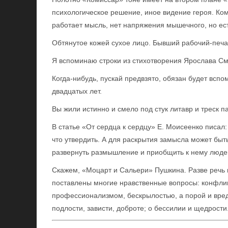
психологическое решение, иное видение героя. Ко
работает мысль, нет напряжения мышечного, но ес
Обтянутое кожей сухое лицо. Бывший рабочий-печ
Я вспоминаю строки из стихотворения Ярослава С
Когда-нибудь, пускай предвзято, обязан будет вспо
двадцатых лет.
Вы жили истинно и смело под стук литавр и треск п
В статье «От сердца к сердцу» Е. Моисеенко писал: 
что утвердить. А для раскрытия замысла может быть
развернуть размышление и приобщить к нему люде
Скажем, «Моцарт и Сальери» Пушкина. Разве речь в
поставлены многие нравственные вопросы: конфли
профессионализмом, бескрылостью, а порой и вред
подлости, зависти, доброте; о бессилии и щедрости