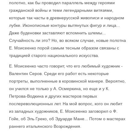
полотно, как бы проводил параллель между героями
гражданской войны и теми легендарными витязями,
которые так часты в древнерусской живописи и народном
лубке. Иконописные контуры вытянутых фигур и лица...
Даже буденовки заставляют вспомнить шлемы...
Случайность ли это? Но, во всяком случае, новые полотна
Е. Моисеенко порой самым тесным образом связаны с
традицией старого национального искусства.
Е. Моисеенко часто говорит, что его любимый художник -
Валентин Серов. Среди его работ есть некоторые
портреты, выполненные в коровинской манере. Вероятно,
он учился не только у А. Осмеркина, но еще и у К.
Петрова-Водкина и других мастеров первых
послереволюционных лет. На мой вопрос, кого он любит
из западных художников, Е. Моисеенко заговорил о Ф.
Гойе, об Эль Греко, об Эдуарде Мане... Потом о мастерах
раннего итальянского Возрождения.