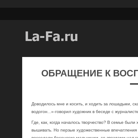
ОБРАЩЕНИЕ К ВОС
Доводилось мне и косить, и ходить за лошадьми, с
водогон...»-говорил художник в беседе с журналист
Где, как, когда началось творчество? В семье был
вышивать. Но перзые художественные впечатления п
восседали босоногие мальчишки, со звездами над го