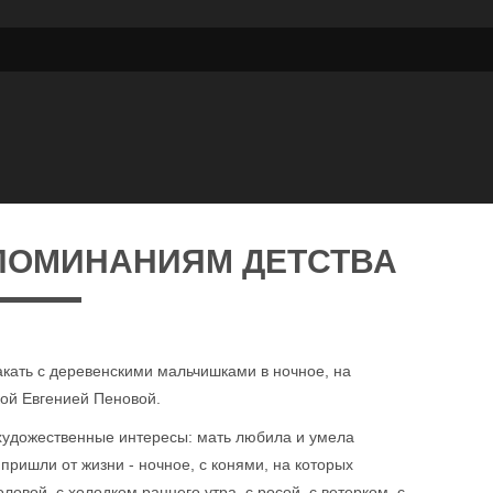
ПОМИНАНИЯМ ДЕТСТВА
какать с деревенскими мальчишками в ночное, на
кой Евгенией Пеновой.
и художественные интересы: мать любила и умела
ришли от жизни - ночное, с конями, на которых
ловой, с холодком раннего утра, с росой, с ветерком, с