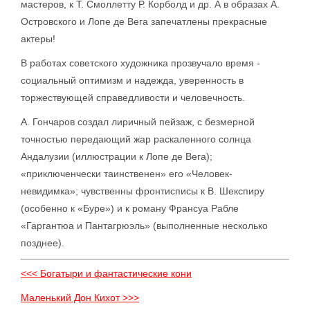
мастеров, к Т. Смоллетту Р. Корболд и др. А в образах А.
Островского и Лопе де Вега запечатлены прекрасные
актеры!
В работах советского художника прозвучало время -
социальный оптимизм и надежда, уверенность в
торжествующей справедливости и человечность.
А. Гончаров создал лиричный пейзаж, с безмерной
точностью передающий жар раскаленного солнца
Андалузии (иллюстрации к Лопе де Вега);
«приключенчески таинственен» его «Человек-
невидимка»; чувственны фронтисписы к В. Шекспиру
(особенно к «Буре») и к роману Франсуа Рабле
«Гаргантюа и Пантагрюэль» (выполненные несколько
позднее).
<<< Богатыри и фантастические кони
Маленький Дон Кихот >>>