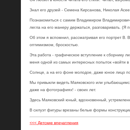
Знал его друзей - Семена Кирсанова, Николая Асеев
Познакомиться с самим Владимиром Владимировиче
легла на его манеру держаться, разговаривать. (Я 
Об этом я вспомнил, рассматривая его портрет В. В.
оптимизмом, броскостью.
Эта работа - графическое вступление к сборнику лир
меня одной из самых интересных попыток «войти в
Солнце, а на его фоне молодое, даже юное лицо по
Мы привыкли видеть Маяковского или улыбающимся
даже на фотографиях! - своих лет.
Здесь Маяковский юный, вдохновенный, устремленн
В силуэт фигуры врезаны белые формы конструкции 
<<< Детские впечатления