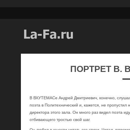
ПОРТРЕТ В. 
В ВХУТЕМАСе Андрей Дмитриевич, конечно, слушал 
поэта в Политехнический и, кажется, не пропустил 
директора этого зала. Он много раз видел поэта ид
отбивающего тростью свой шаг.
Он любил в юности читать его стихи. Читал, взгромо