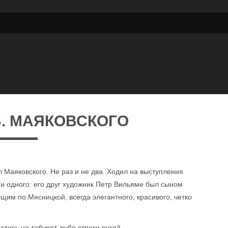
В. МАЯКОВСКОГО
Маяковского. Не раз и не два. Ходил на выступления
ни одного: его друг художник Петр Вильяме был сыном
ущим по Мясницкой, всегда элегантного, красивого, четко
здись на табурет, рубя строки рукой.