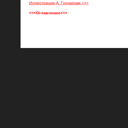
Иллюстрации А. Гончарова >>>
<<<Оглавление>>>