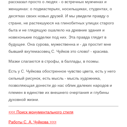
рассказал просто о людях - о встречных мужчинах и
женщинах: о подмастерьях, носильщиках, студентах, о
десятках своих новых друзей. И мы увидели правду о
стране, не растекшуюся на глинобитных улицах старого
быта и не глядящую ошалело на древние здания и
новехонькие подделки под них. Эта правда глядит в
будущее. Она сурова, мужественна и - да простит мне
бывший вхутемасовец С. Чуйков это слово! - красива.
Мазки слагаются в строфы, в баллады, в поэмы.
Есть у С. Чуйкова обостренное чувство цвета, есть у него
сильный рисунок, есть мысль - мысль художника,
позволяющая донести до нас облик далеких народов и
племен в единстве их внешнего очертания и глубины
духовной жизни.
<<< Поиск монументального стиля
Работы С. А. Чуйкова >>>