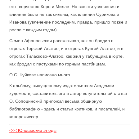
его творчество Коро и Милле. Но все эти увлечения и
влияния были не так сильны, как влияния Сурикова и
Иванова (увлечение последним, правда, пришло позже и
росло с каждым годом).
Семен Афанасьевич рассказывал, как он бродил в
отрогах Терскей-Алатоо, и в отрогах Кунгей-Алатоо, и в
отрогах Тиласково-Алатоо, как жил у табунщика в юрте,
как бродил с пастухами по горным пастбищам.
О С. Чуйкове написано много.
К альбому, выпущенному издательством Академии
художеств, составитель его и автор вступительной статьи
О. Сопоцинскнй приложил весьма обширную
библиографию - здесь и статьи критиков, и писателей, и
кинорежиссер
<<< Юношеские этюды