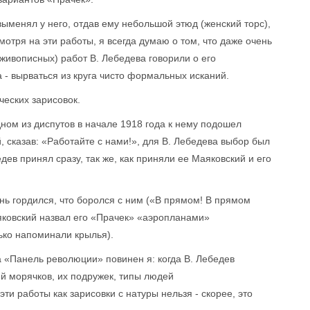
ыменял у него, отдав ему небольшой этюд (женский торс),
смотря на эти работы, я всегда думаю о том, что даже очень
 живописных) работ В. Лебедева говорили о его
 - вырваться из круга чисто формальных исканий.
ческих зарисовок.
ном из диспутов в начале 1918 года к нему подошел
 сказав: «Работайте с нами!», для В. Лебедева выбор был
дев принял сразу, так же, как приняли ее Маяковский и его
нь гордился, что боролся с ним («В прямом! В прямом
аяковский назвал его «Прачек» «аэропланами»
ько напоминали крылья).
 «Панель революции» повинен я: когда В. Лебедев
й морячков, их подружек, типы людей
ти работы как зарисовки с натуры нельзя - скорее, это