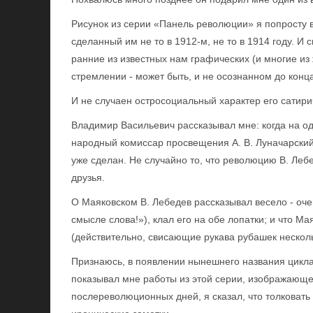
Рисунок из серии «Панель революции» я попросту в
сделанный им не то в 1912-м, не то в 1914 году. И 
ранние из известных нам графических (и многие из
стремлении - может быть, и не осознанном до конца
И не случаен остросоциальный характер его сатири
Владимир Васильевич рассказывал мне: когда на од
народный комиссар просвещения А. В. Луначарский,
уже сделан. Не случайно то, что революцию В. Лебе
друзья.
О Маяковском В. Лебедев рассказывал весело - оче
смысле слова!»), клал его на обе лопатки; и что М
(действительно, свисающие рукава рубашек нескол
Признаюсь, в появлении нынешнего названия цикла
показывал мне работы из этой серии, изображающе
послереволюционных дней, я сказал, что толковать э