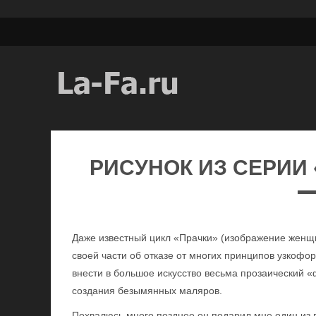
РИСУНОК ИЗ СЕРИИ
Даже известный цикл «Прачки» (изображение женщи
своей части об отказе от многих принципов узкоф
внести в большое искусство весьма прозаический 
создания безымянных маляров.
Похвалюсь много позднее он подарил мне один из 