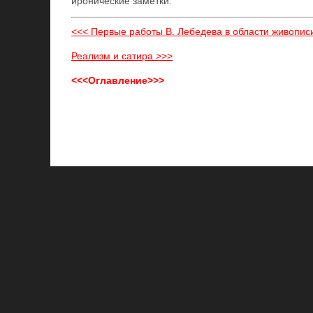
иронические заметки.
<<< Первые работы В. Лебедева в области живопис
Реализм и сатира >>>
<<<Оглавление>>>