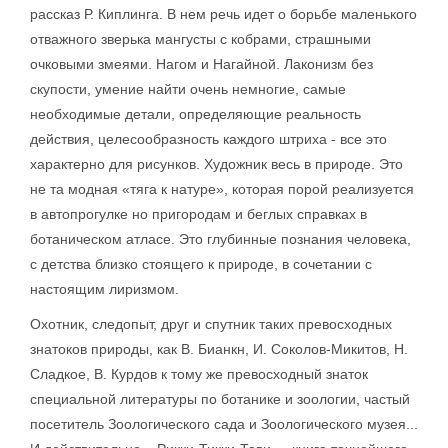
рассказ Р. Киплинга. В нем речь идет о борьбе маленького
отважного зверька мангусты с кобрами, страшными
очковыми змеями. Нагом и Нагайной. Лаконизм без
скупости, умение найти очень немногие, самые
необходимые детали, определяющие реальность
действия, целесообразность каждого штриха - все это
характерно для рисунков. Художник весь в природе. Это
не та модная «тяга к натуре», которая порой реализуется
в автопрогулке но пригородам и беглых справках в
ботаническом атласе. Это глубинные познания человека,
с детства близко стоящего к природе, в сочетании с
настоящим лиризмом.
Охотник, следопыт, друг и спутник таких превосходных
знатоков природы, как В. Бианкн, И. Соколов-Микитов, Н.
Сладкое, В. Курдов к тому же превосходный знаток
специальной литературы по ботанике и зоологии, частый
посетитель Зоологического сада и Зоологического музея...