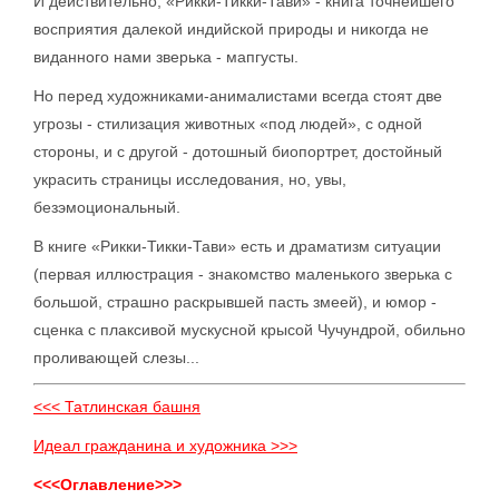
И действительно, «Рикки-Тикки-Тави» - книга точнейшего
восприятия далекой индийской природы и никогда не
виданного нами зверька - мапгусты.
Но перед художниками-анималистами всегда стоят две
угрозы - стилизация животных «под людей», с одной
стороны, и с другой - дотошный биопортрет, достойный
украсить страницы исследования, но, увы,
безэмоциональный.
В книге «Рикки-Тикки-Тави» есть и драматизм ситуации
(первая иллюстрация - знакомство маленького зверька с
большой, страшно раскрывшей пасть змеей), и юмор -
сценка с плаксивой мускусной крысой Чучундрой, обильно
проливающей слезы...
<<< Татлинская башня
Идеал гражданина и художника >>>
<<<Оглавление>>>