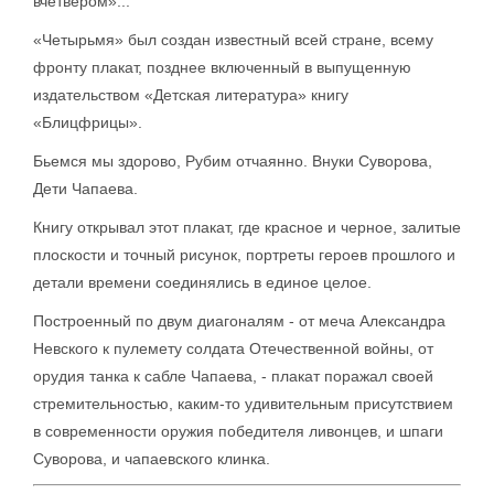
вчетвером»...
«Четырьмя» был создан известный всей стране, всему
фронту плакат, позднее включенный в выпущенную
издательством «Детская литература» книгу
«Блицфрицы».
Бьемся мы здорово, Рубим отчаянно. Внуки Суворова,
Дети Чапаева.
Книгу открывал этот плакат, где красное и черное, залитые
плоскости и точный рисунок, портреты героев прошлого и
детали времени соединялись в единое целое.
Построенный по двум диагоналям - от меча Александра
Невского к пулемету солдата Отечественной войны, от
орудия танка к сабле Чапаева, - плакат поражал своей
стремительностью, каким-то удивительным присутствием
в современности оружия победителя ливонцев, и шпаги
Суворова, и чапаевского клинка.