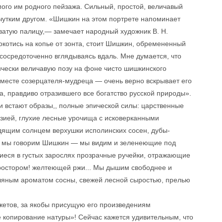
мого им родного пейзажа. Сильный, простой, величавый
чутким другом. «Шишкин на этом портрете напоминает
оватую палицу,— замечает народный художник В. Н.
окотись на копье от зонта, стоит Шишкин, обремененный
сосредоточенно вглядываясь вдаль. Мне думается, что
ически величавую позу на фоне чисто шишкинского
вместе созерцателя-мудреца — очень верно вскрывает его
, правдиво отразившего все богатство русской природы».
 встают образы,, полные эпической силы: царственные
зией, глухие лесные урочища с исковерканными
ящим солнцем верхушки исполинских сосен, дубы-
гда мы говорим Шишкин — мы видим и зеленеющие под
иеся в густых зарослях прозрачные ручейки, отражающие
простором! желтеющей ржи... Мы дышим свободнее и
оляным ароматом сосны, свежей лесной сыростью, прелью
жетов, за якобы присущую его произведениям
копирование натуры»! Сейчас кажется удивительным, что