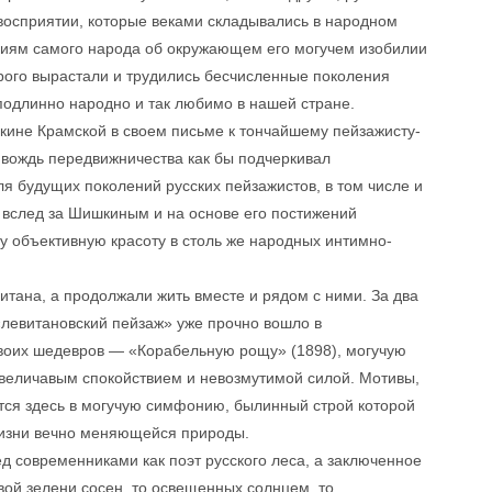
восприятии, которые веками складывались в народном
ниям самого народа об окружающем его могучем изобилии
орого вырастали и трудились бесчисленные поколения
подлинно народно и так любимо в нашей стране.
кине Крамской в своем письме к тончайшему пейзажисту-
вождь передвижничества как бы подчеркивал
я будущих поколений русских пейзажистов, в том числе и
ет вслед за Шишкиным и на основе его постижений
у объективную красоту в столь же народных интимно-
тана, а продолжали жить вместе и рядом с ними. За два
 «левитановский пейзаж» уже прочно вошло в
своих шедевров — «Корабельную рощу» (1898), могучую
 величавым спокойствием и невозмутимой силой. Мотивы,
ся здесь в могучую симфонию, былинный строй которой
 жизни вечно меняющейся природы.
д современниками как поэт русского леса, а заключенное
вой зелени сосен, то освещенных солнцем, то