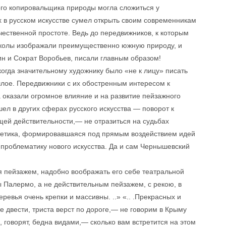
го копировальщика природы могла сложиться у
 в русском искусстве сумел открыть своим современникам
чественной простоте. Ведь до передвижников, к которым
колы изображали преимущественно южную природу, и
ин и Сократ Воробьев, писали главным образом!
когда значительному художнику было «не к лицу» писать
шлое. Передвижники с их обостренным интересом к
оказали огромное влияние и на развитие пейзажного
шел в других сферах русского искусства — поворот к
ей действительности,— не отразиться на судьбах
стетика, формировавшаяся под прямым воздействием идей
 проблематику нового искусства. Да и сам Чернышевский
я пейзажем, надобно воображать его себе театральной
 Палермо, а не действительным пейзажем, с рекою, в
ревья очень крепки и массивны. ..» «.. .Прекрасных и
е двести, триста верст по дороге,— не говорим в Крыму
, говорят, бедна видами,— сколько вам встретится на этом