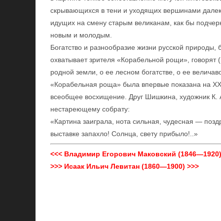
скрывающихся в тени и уходящих вершинами далеко
идущих на смену старым великанам, как бы подчерк
новым и молодым.
Богатство и разнообразие жизни русской природы,
охватывает зрителя «Корабельной рощи», говорят (и
родной земли, о ее лесном богатстве, о ее велича
«Корабельная роща» была впервые показана на XX
всеобщее восхищение. Друг Шишкина, художник К. 
нестареющему собрату:
«Картина заиграла, нота сильная, чудесная — поздр
выставке запахло! Солнца, свету прибыло!..»
<<< Владимир Егорович Маковский (1846—1920)
>>> Исаак Ильич Левитан (1860—1900) >>>