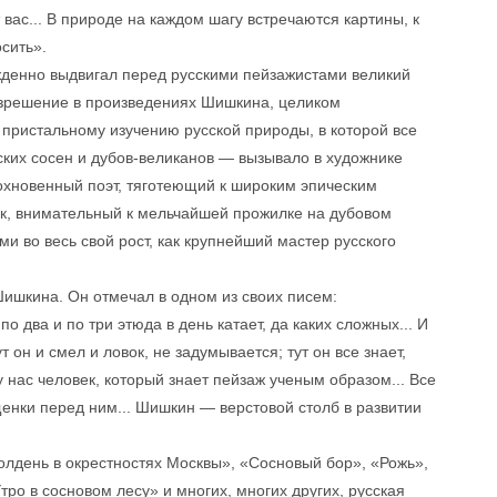
вас... В природе на каждом шагу встречаются картины, к
сить».
ежденно выдвигал перед русскими пейзажистами великий
зрешение в произведениях Шишкина, целиком
пристальному изучению русской природы, в которой все
ских сосен и дубов-великанов — вызывало в художнике
дохновенный поэт, тяготеющий к широким эпическим
к, внимательный к мельчайшей прожилке на дубовом
 во весь свой рост, как крупнейший мастер русского
Шишкина. Он отмечал в одном из своих писем:
 два и по три этюда в день катает, да каких сложных... И
ут он и смел и ловок, не задумывается; тут он все знает,
 у нас человек, который знает пейзаж ученым образом... Все
енки перед ним... Шишкин — верстовой столб в развитии
Полдень в окрестностях Москвы», «Сосновый бор», «Рожь»,
о в сосновом лесу» и многих, многих других, русская