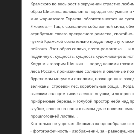
Крамского во весь рост в окружении страстно люби
образ Шишкина великолепно передан его умным и 
мне Фарнезского Геракла, облокотившегося на сук
Яковлев.— Так, с сознанием собственной силы, обл
атрибутами своего прекрасного ремесла, спокойно-
чуткий Крамской сознательно придал ему эту класс
пейзажа. Этот образ силача, поэта-романтика — и 
подлинную, сущность, сущность художника-реалиста
Когда мы говорим Шишкин — перед нашими глазами
леса России, пронизанные солнцем и овеянные поэ
буреломом могучими стволами, позлащенные заход
великаны, строевой лес, корабельные рощи... Ко
высоким солнцем тихие лесные опушки, и затерявш
прибрежные березы, и голубой простор неба над 
глубже, словно на нас и в самом деле повеяло см
прошлогодней листвы...
Кто только не упрекал Шишкина за однообразие сю
«фотографичность» изображений, за «равнодушное 