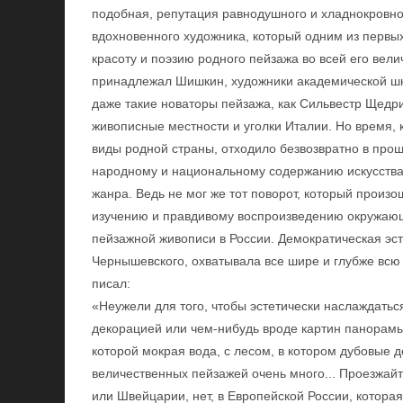
подобная, репутация равнодушного и хладнокровно
вдохновенного художника, который одним из первых
красоту и поэзию родного пейзажа во всей его вели
принадлежал Шишкин, художники академической ш
даже такие новаторы пейзажа, как Сильвестр Щедр
живописные местности и уголки Италии. Но время, 
виды родной страны, отходило безвозвратно в про
народному и национальному содержанию искусства 
жанра. Ведь не мог же тот поворот, который произо
изучению и правдивому воспроизведению окружающ
пейзажной живописи в России. Демократическая э
Чернышевского, охватывала все шире и глубже всю
писал:
«Неужели для того, чтобы эстетически наслаждатьс
декорацией или чем-нибудь вроде картин панорамы
которой мокрая вода, с лесом, в котором дубовые де
величественных пейзажей очень много... Проезжайт
или Швейцарии, нет, в Европейской России, которая