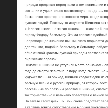
природа предстает перед нами в том понимании и 
сознании и удивительно соответствуют представле
бесконечно просторного зеленого мира, среди кот
русских людей. Поэтому-то искусство Шишкина так 
«Человек-школа, но живая школа», — сказал о Шиш
лирику Федору Васильеву. Этими словами идейный 
непреходящее значение шишкинского творчества дл
для тех, кто, подобно Васильеву и Левитану, пойд
объективной красоты русской природы претворит эт
лирических образах.
Пейзажи Шишкина не уступили место пейзажам Леви
года до смерти Левитана, в пору, когда выражение
художественный обиход, Шишкин создает один из 
вольную песню о русской природе, от которой веет
рассеянные по прежним работам Шишкина, слагают
так торжественно и величаво повествует о вечной
На закате своих дней Шишкин снова предстает пере
в картине тонкое сопоставление могучей многовеко