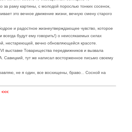
 за раму картины, с молодой порослью тонких сосенок,
ивает это вечное движение жизни, вечную смену старого
 бодрое и радостное жизнеутверждающее чувство, которое
 всегда будут ему говорить!) о неиссякаемых силах
вой, нестареющей, вечно обновляющейся красоте.
VI выставке Товарищества передвижников и вызвала
А. Савицкий, тут же написал восторженное письмо своему
авляю, не я один, все восхищены, браво... Сосной на
 <<<