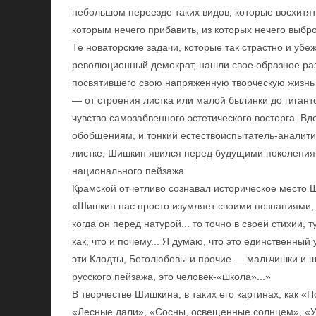
небольшом переезде таких видов, которые восхитят 
которым нечего прибавить, из которых нечего выбро
Те новаторские задачи, которые так страстно и уб
революционный демократ, нашли свое образное ра
посвятившего свою напряженную творческую жизнь 
— от строения листка или малой былинки до гигант
чувство самозабвенного эстетического восторга. В
обобщениям, и тонкий естествоиспытатель-аналити
листке, Шишкин явился перед будущими поколениями
национального пейзажа.
Крамской отчетливо сознавал историческое место 
«Шишкин нас просто изумляет своими познаниями, по
когда он перед натурой... то точно в своей стихии, т
как, что и почему... Я думаю, что это единственный
эти Клодты, Боголюбовы и прочие — мальчишки и щ
русского пейзажа, это человек-«школа»...»
В творчестве Шишкина, в таких его картинах, как «
«Лесные дали», «Сосны, освещенные солнцем», «Утр