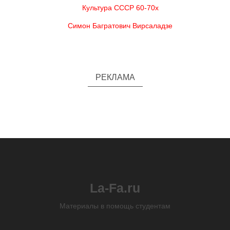
Культура СССР 60-70х
Симон Багратович Вирсаладзе
РЕКЛАМА
La-Fa.ru
Материалы в помощь студентам