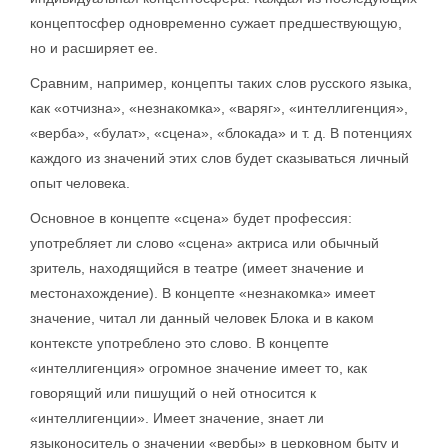
концептосфер одновременно сужает предшествующую,
но и расширяет ее.
Сравним, например, концепты таких слов русского языка,
как «отчизна», «незнакомка», «варяг», «интеллигенция»,
«верба», «булат», «сцена», «блокада» и т. д. В потенциях
каждого из значений этих слов будет сказываться личный
опыт человека.
Основное в концепте «сцена» будет профессия:
употребляет ли слово «сцена» актриса или обычный
зритель, находящийся в театре (имеет значение и
местонахождение). В концепте «незнакомка» имеет
значение, читал ли данный человек Блока и в каком
контексте употреблено это слово. В концепте
«интеллигенция» огромное значение имеет то, как
говорящий или пишущий о ней относится к
«интеллигенции». Имеет значение, знает ли
языконоситель о значении «вербы» в церковном быту и