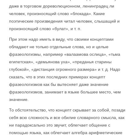
даже в торговом дореволюционном, ленинградец ли
человек, произносящий слово «блокада». Какие
поэтические произведения читал человек, слышащий и
произносящий слово «булат», и т. п.
При этом надо иметь в виду, что своими концептами
обладают не только отдельные слова, но и целые
фразеологизмы, например «валаамова ослица», «тьма
египетская», «демьянова уха», «преданья старины
глубокой», «дистанция огромного размера» и т. д. Надо
сказать, что в этих последних примерах концепт
фразеологизмов как бы вытесняет даже значение
фразеологизмов, занимает в языке большее место, чем
значение.
То обстоятельство, что концепт скрывает за собой, позади
себя всю сложность и все обилие словарного смысла, как
ни парадоксально это звучит, облегчает общение с
помощью языка, как облегчает алгебра арифметические