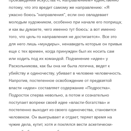
произведений искусства «с направлением» единственно
потому, что это вредит самому же направлению: «Я
ужасно боюсь "направления", если оно овладевает
молодым художником, особенно при начале его поприща;
и как вы думаете, чего именно тут боюсь: а вот именно
того, что цель-то направления не достигается». Все это
для него лишь «мундиры», ненавидеть которые он привык
еще с тех времен, когда принужден был их носить сам
или ходить под их командой. Подчинение «идее» у
Раскольникова, как бы она ни была логична, ведет к
убийству и одиночеству, убивает в человеке человечность.
Напротив, постепенное освобождение от предвзятой
власти «идеи» составляет содержание «Подростка».
Подросток сперва невольно, а потом и сознательно
поступает вопреки своей идее «власти-богатства» и
постепенно выходит из своего одиночества, становится
человеком. Он выигрывает и отдает, теряет время на
чужие дела, кутит, хотя и поклялся вести аскетически-