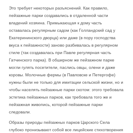
Это требует некоторых разъяснений. Как правило,
пейзажные парки создавались в отдаленной части
владений хозяина. Примыкающая к дому часть
оставалась регулярным садом (как Голландский сад у
Екатерининского дворца) или даже (в пору господства
вкуса к пейзажности) заново разбивалась в регулярном
стиле (так создавалась при Павле регулярная часть
Гатчинского парка). В обширном же пейзажном парке
могли гулять посетители, паслись овцы, олени и даже
коровы. Молочные фермы (в Павловске и Петергофе)
нужны были не только для имитации сельской жизни, но и
чтобы населять пейзажные парки скотом: этого требовала
эстетика пейзажных парков, как требовала того же и
пейзажная живопись, которой пейзажные парки
следовали.
Образы природы пейзажных парков Царского Села
глубоко пронизывают собой все лицейские стихотворения