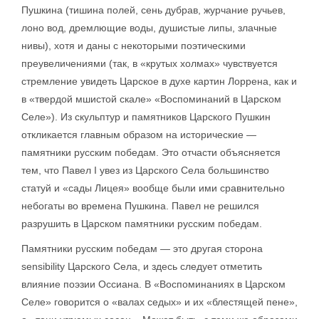
Пушкина (тишина полей, сень дубрав, журчание ручьев,
лоно вод, дремлющие воды, душистые липы, злачные
нивы), хотя и даны с некоторыми поэтическими
преувеличениями (так, в «крутых холмах» чувствуется
стремление увидеть Царское в духе картин Лоррена, как и
в «твердой мшистой скале» «Воспоминаний в Царском
Селе»). Из скульптур и памятников Царского Пушкин
откликается главным образом на исторические —
памятники русским победам. Это отчасти объясняется
тем, что Павел I увез из Царского Села большинство
статуй и «сады Лицея» вообще были ими сравнительно
небогаты во времена Пушкина. Павел не решился
разрушить в Царском памятники русским победам.
Памятники русским победам — это другая сторона
sensibility Царского Села, и здесь следует отметить
влияние поэзии Оссиана. В «Воспоминаниях в Царском
Селе» говорится о «валах седых» и их «блестящей пене»,