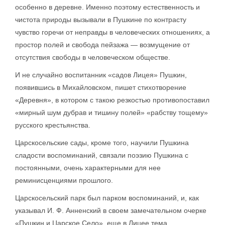
особенно в деревне. Именно поэтому естественность и
чистота природы вызывали в Пушкине по контрасту
чувство горечи от неправды в человеческих отношениях, а
простор полей и свобода пейзажа — возмущение от
отсутствия свободы в человеческом обществе.
И не случайно воспитанник «садов Лицея» Пушкин,
появившись в Михайловском, пишет стихотворение
«Деревня», в котором с такою резкостью противопоставил
«мирный шум дубрав и тишину полей» «рабству тощему»
русского крестьянства.
Царскосельские сады, кроме того, научили Пушкина
сладости воспоминаний, связали поэзию Пушкина с
постоянными, очень характерными для нее
реминисценциями прошлого.
Царскосельский парк был парком воспоминаний, и, как
указывал И. Ф. Анненский в своем замечательном очерке
«Пушкин и Царское Село», еще в Лицее тема