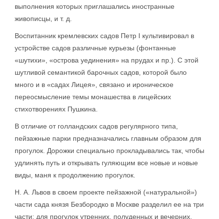
выполнения которых приглашались иностранные
живописцы, и т. д.
Воспитанник кремлевских садов Петр I культивировал в
устройстве садов различные курьезы (фонтанные
«шутихи», «острова уединения» на прудах и пр.). С этой
шутливой семантикой барочных садов, которой было
много и в «садах Лицея», связано и ироническое
переосмысление темы монашества в лицейских
стихотворениях Пушкина.
В отличие от голландских садов регулярного типа,
пейзажные парки предназначались главным образом для
прогулок. Дорожки специально прокладывались так, чтобы
удлинять путь и открывать гуляющим все новые и новые
виды, маня к продолжению прогулок.
Н. А. Львов в своем проекте пейзажной («натуральной»)
части сада князя Безбородко в Москве разделил ее на три
части: для прогулок утренних, полуденных и вечерних.