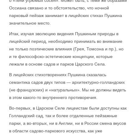
о «тени угрюмых сосен». Может быть, с теми же образами
Оссиана связано и то обстоятельство, что ночной
парковый пейзаж занимает в лицейских стихах Пушкина
значительное место.
Итак, изучая эволюцию видения Пушкиным природы в
лицейский период, необходимо принимать во внимание
не только поэтические влияния (Грея, Томсона и пр.), но
и те философско-эстетические концепции, которые
лежали в основе садов и парков Царского Села.
В лицейских стихотворениях Пушкина сказалась
семантика садов двух типов — архитектурно-голландских
(не французских) и «натуральных». Мы не должны видеть
в этом какого-то внутреннего противоречия.
Во-первых, в Царском Селе лицеистам были доступны как
Голландский сад, так и более отдаленные пейзажные
парки, а во-вторых, ни в Англии, ни в России смена вкусов
в области садово-паркового искусства, как уже