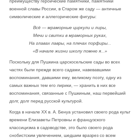
преимуществу героические памятники, памятники
военной славы России, в Старом же саду — античные
символические и аллегорические фигуры:
Всё — мраморные циркули и лиры,
Мечи и свитки в мраморных руках,
На главах лавры, на плечах порфиры...
«В начале жизни школу помню я...»
Поскольку для Пушкина царскосельские сады во всех
частях были прежде всего садами, навевавшими
воспоминания, давшими ему, великому поэту, одну из
самых важных тем его лирики, — хранить в них все
воспоминания, связанные с Пушкиным, наш первейший
долг, долг перед русской культурой.
Когда в начале XX в. А. Бенуа установил своего рода культ
времени Елизаветы Петровны и французского
классицизма в садоводстве, это было своего рода
снобистским увлечением, шедшим вразрез со всем