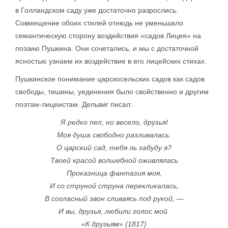
в Голландском саду уже достаточно разрослись.
Совмещение обоих стилей отнюдь не уменьшало
семантическую сторону воздействия «садов Лицея» на
поэзию Пушкина. Они сочетались, и мы с достаточной
ясностью узнаем их воздействие в его лицейских стихах.
Пушкинское понимание царскосельских садов как садов
свободы, тишины, уединения было свойственно и другим
поэтам-лицеистам. Дельвиг писал:
Я редко пел, но весело, друзья!
Моя душа свободно разливалась.
О царский сад, тебя ль забуду я?
Твоей красой волшебной оживлялась
Проказница фантазия моя,
И со струной струна перекликалась,
В согласный звон сливаясь под рукой, —
И вы, друзья, любили голос мой.
«К друзьям» (1817)