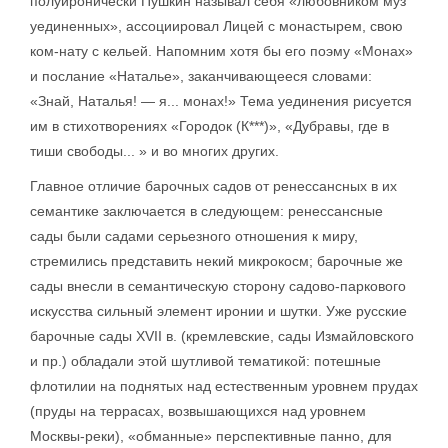
полуиронически Пушкин называл себя «любовником муз
уединенных», ассоциировал Лицей с монастырем, свою
ком-нату с кельей. Напомним хотя бы его поэму «Монах»
и послание «Наталье», заканчивающееся словами:
«Знай, Наталья! — я... монах!» Тема уединения рисуется
им в стихотворениях «Городок (К***)», «Дубравы, где в
тиши свободы... » и во многих других.
Главное отличие барочных садов от ренессансных в их
семантике заключается в следующем: ренессансные
сады были садами серьезного отношения к миру,
стремились представить некий микрокосм; барочные же
сады внесли в семантическую сторону садово-паркового
искусства сильный элемент иронии и шутки. Уже русские
барочные сады XVII в. (кремлевские, сады Измайловского
и пр.) обладали этой шутливой тематикой: потешные
флотилии на поднятых над естественным уровнем прудах
(пруды на террасах, возвышающихся над уровнем
Москвы-реки), «обманные» перспективные панно, для