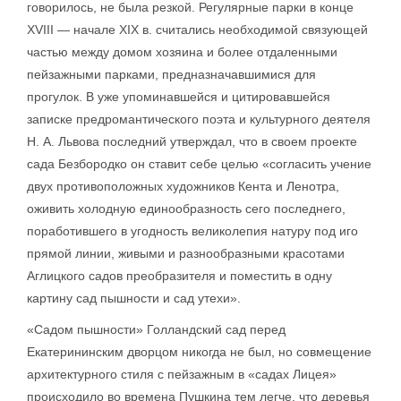
говорилось, не была резкой. Регулярные парки в конце
XVIII — начале XIX в. считались необходимой связующей
частью между домом хозяина и более отдаленными
пейзажными парками, предназначавшимися для
прогулок. В уже упоминавшейся и цитировавшейся
записке предромантического поэта и культурного деятеля
Н. А. Львова последний утверждал, что в своем проекте
сада Безбородко он ставит себе целью «согласить учение
двух противоположных художников Кента и Ленотра,
оживить холодную единообразность сего последнего,
поработившего в угодность великолепия натуру под иго
прямой линии, живыми и разнообразными красотами
Аглицкого садов преобразителя и поместить в одну
картину сад пышности и сад утехи».
«Садом пышности» Голландский сад перед
Екатерининским дворцом никогда не был, но совмещение
архитектурного стиля с пейзажным в «садах Лицея»
происходило во времена Пушкина тем легче, что деревья