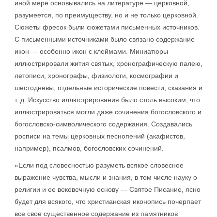
иной мере основывались на литературе — церковной,
разумеется, по преимуществу, но и не только церковной.
Сюжеты фресок были сюжетами письменных источников.
С письменными источниками было связано содержание
икон — особенно икон с клеймами. Миниатюры
иллюстрировали жития святых, хронографическую палею,
летописи, хронографы, физиологи, космографии и
шестодневы, отдельные исторические повести, сказания и
т. д. Искусство иллюстрирования было столь высоким, что
иллюстрироваться могли даже сочинения богословского и
богословско-символического содержания. Создавались
росписи на темы церковных песнопений (акафистов,
например), псалмов, богословских сочинений.
«Если под словесностью разуметь всякое словесное
выражение чувства, мысли и знания, в том числе науку о
религии и ее вековечную основу — Святое Писание, ясно
будет для всякого, что христианская иконопись почерпает
все свое существенное содержание из памятников