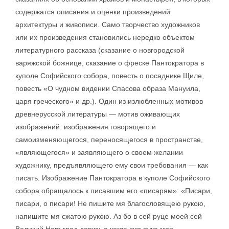
содержатся описания и оценки произведений
архитектуры и живописи. Само творчество художников
или их произведения становились нередко объектом
литературного рассказа (сказание о новгородской
варяжской божнице, сказание о фреске Пантократора в
куполе Софийского собора, повесть о посаднике Щиле,
повесть «О чудном видении Спасова образа Мануила,
царя греческого» и др.). Один из излюбленных мотивов
древнерусской литературы — мотив оживающих
изображений: изображения говорящего и
самоизменяющегося, переносящегося в пространстве,
«являющегося» и заявляющего о своем желании
художнику, предъявляющего ему свои требования — как
писать. Изображение Пантократора в куполе Софийского
собора обращалось к писавшим его «писарям»: «Писари,
писари, о писари! Не пишите мя благословящею рукою,
напишите мя сжатою рукою. Аз бо в сей руце моей сей