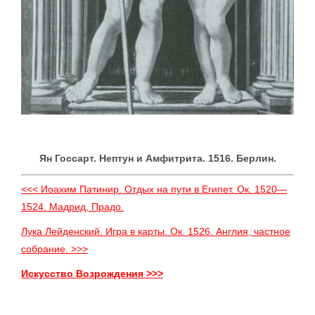
Ян Госсарт. Нептун и Амфитрита. 1516. Берлин.
<<< Иоахим Патинир. Отдых на пути в Египет. Ок. 1520—
1524. Мадрид, Прадо.
Лука Лейденский. Игра в карты. Ок. 1526. Англия, частное
собрание. >>>
Искусство Возрождения >>>