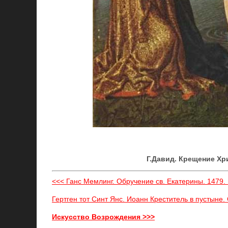
Г.Давид. Крещение Хри
<<< Ганс Мемлинг. Обручение св. Екатерины. 1479. 
Гертген тот Синт Янс. Иоанн Креститель в пустыне.
Искусство Возрождения >>>