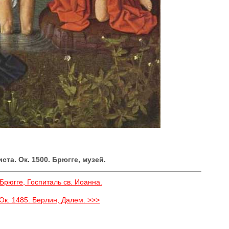
ста. Ок. 1500. Брюгге, музей.
Брюгге, Госпиталь св. Иоанна.
 Ок. 1485. Берлин, Далем. >>>