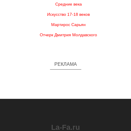
Средние века
Искусство 17-18 веков
Мартирос Сарьян
Отчерк Дмитрия Молдавского
РЕКЛАМА
La-Fa.ru