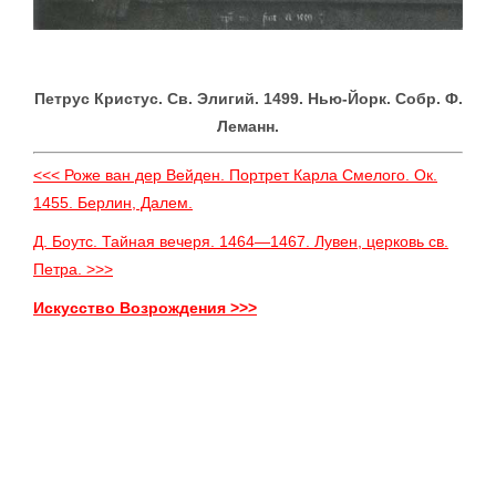
Петрус Кристус. Св. Элигий. 1499. Нью-Йорк. Собр. Ф.
Леманн.
<<< Роже ван дер Вейден. Портрет Карла Смелого. Ок.
1455. Берлин, Далем.
Д. Боутс. Тайная вечеря. 1464—1467. Лувен, церковь св.
Петра. >>>
Искусство Возрождения >>>