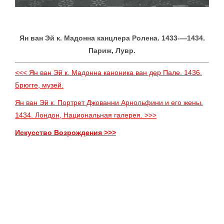
Ян ван Эй к. Мадонна канцлера Ролена. 1433-—1434.
Париж, Лувр.
<<< Ян ван Эй к. Мадонна каноника ван дер Пале. 1436.
Брюгге, музей.
Ян ван Эй к. Портрет Джованни Арнольфини и его жены.
1434. Лондон, Национальная галерея. >>>
Искусство Возрождения >>>