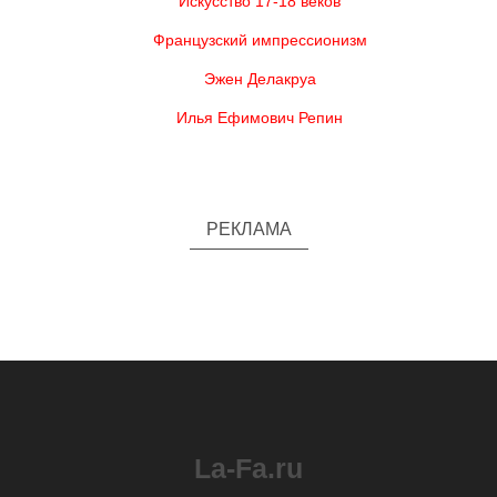
Искусство 17-18 веков
Французский импрессионизм
Эжен Делакруа
Илья Ефимович Репин
РЕКЛАМА
La-Fa.ru