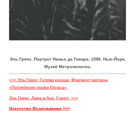
Эль Греко. Портрет Ниньо де Гевара. 1596. Нью-Йорк,
Музей Метрополитен.
<<< Эль Греко. Голова юноши. Фрагмент картины
«Погребение графа Оргаса».
Эль Греко. Дама в боа. Глазго. >>>
Искусство Возрождения >>>