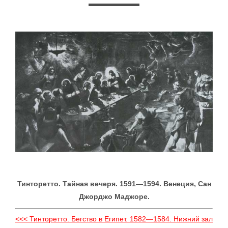
Тинторетто. Тайная вечеря. 1591—1594. Венеция, Сан
Джорджо Маджоре.
<<< Тинторетто. Бегство в Египет. 1582—1584. Нижний зал