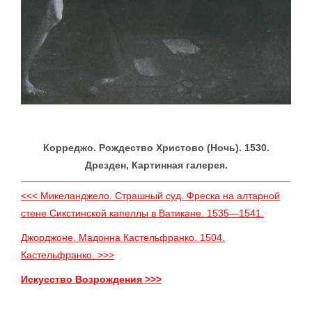
Корреджо. Рождество Христово (Ночь). 1530.
Дрезден, Картинная галерея.
<<< Микеланджело. Страшный суд. Фреска на алтарной
стене Сикстинской капеллы в Ватикане. 1535—1541.
Джорджоне. Мадонна Кастельфранко. 1504.
Кастельфранко. >>>
Искусство Возрождения >>>