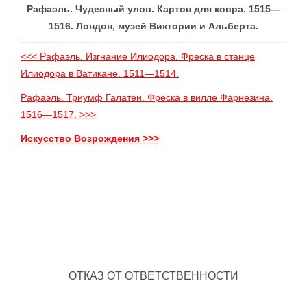
Рафаэль. Чудесный улов. Картон для ковра. 1515—
1516. Лондон, музей Виктории и Альберта.
<<< Рафаэль. Изгнание Илиодора. Фреска в станце
Илиодора в Ватикане. 1511—1514.
Рафаэль. Триумф Галатеи. Фреска в вилле Фарнезина.
1516—1517. >>>
Искусство Возрождения >>>
ОТКАЗ ОТ ОТВЕТСТВЕННОСТИ