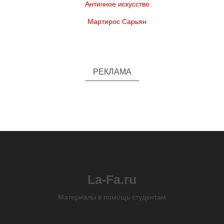
Античное искусство
Мартирос Сарьян
РЕКЛАМА
La-Fa.ru
Материалы в помощь студентам