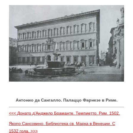
Антонио да Сангалло. Палаццо Фарнезе в Риме.
<<< Донато д'Анджело Браманте. Темпиетто. Рим. 1502.
Якопо Сансовино. Библиотека св. Марка в Венеции. С
1532 года. >>>