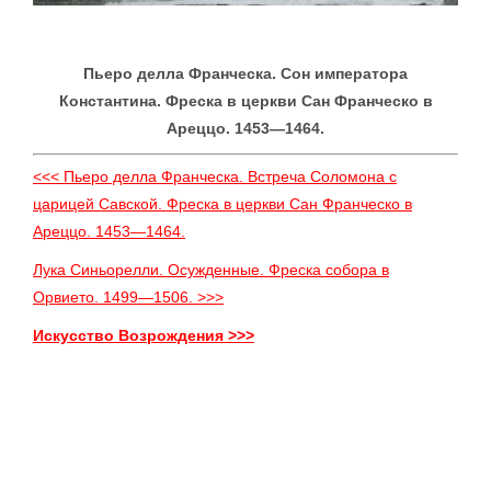
Пьеро делла Франческа. Сон императора
Константина. Фреска в церкви Сан Франческо в
Ареццо. 1453—1464.
<<< Пьеро делла Франческа. Встреча Соломона с
царицей Савской. Фреска в церкви Сан Франческо в
Ареццо. 1453—1464.
Лука Синьорелли. Осужденные. Фреска собора в
Орвието. 1499—1506. >>>
Искусство Возрождения >>>